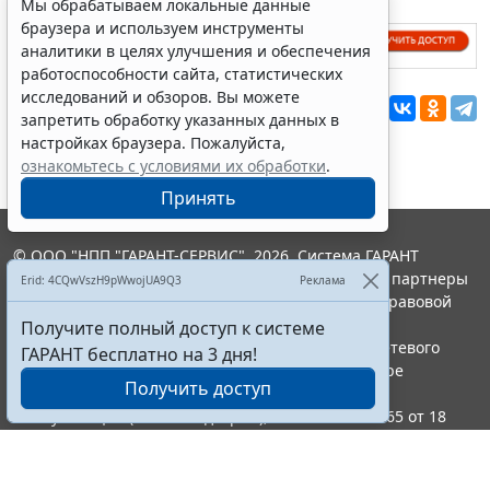
Мы обрабатываем локальные данные
браузера и используем инструменты
аналитики в целях улучшения и обеспечения
работоспособности сайта, статистических
исследований и обзоров. Вы можете
Перепечатка
запретить обработку указанных данных в
настройках браузера. Пожалуйста,
ознакомьтесь с условиями их обработки
.
Принять
© ООО "НПП "ГАРАНТ-СЕРВИС", 2026. Система ГАРАНТ
выпускается с 1990 года. Компания "Гарант" и ее партнеры
Erid: 4CQwVszH9pWwojUA9Q3
Реклама
являются участниками Российской ассоциации правовой
информации ГАРАНТ.
Получите полный доступ к системе
Портал ГАРАНТ.РУ зарегистрирован в качестве сетевого
ГАРАНТ бесплатно на 3 дня!
издания Федеральной службой по надзору в сфере
Получить доступ
связи,информационных технологий и массовых
коммуникаций (Роскомнадзором), Эл № ФС77-58365 от 18
июня 2014 года.
16+