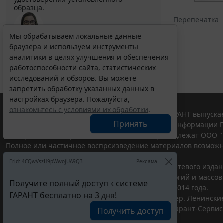
образца.
Перепечатка
Мы обрабатываем локальные данные
браузера и используем инструменты
Выберите тему программы повышения квалификации
для юристов ...
аналитики в целях улучшения и обеспечения
работоспособности сайта, статистических
исследований и обзоров. Вы можете
запретить обработку указанных данных в
настройках браузера. Пожалуйста,
ознакомьтесь с условиями их обработки
.
© ООО "НПП "ГАРАНТ-СЕРВИС", 2026. Система ГАРАНТ выпускае
Принять
участниками Российской ассоциации правовой информации Г
Все права на материалы сайта ГАРАНТ.РУ принадлежат ООО "
Полное или частичное воспроизведение материалов возможн
Правила использования портала.
Erid: 4CQwVszH9pWwojUA9Q3
Реклама
Портал ГАРАНТ.РУ зарегистрирован в качестве сетевого изда
надзору в сфере связи,информационных технологий и массо
Получите полный доступ к системе
(Роскомнадзором), Эл № ФС77-58365 от 18 июня 2014 года.
ГАРАНТ бесплатно на 3 дня!
ООО "НПП "ГАРАНТ-СЕРВИС", 119234, г. Москва, тер. Ленинские 
Разработчик ЭПС Система ГАРАНТ – ООО "НПП "
Гарант-Сервис
Получить доступ