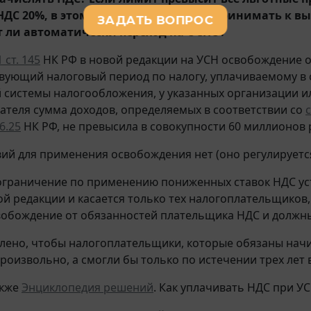
НДС 20%, в этом случае можно будет принимать к в
 ли автоматически переход на ОСНО?
1 ст. 145
НК РФ в новой редакции на УСН освобождение 
вующий налоговый период по налогу, уплачиваемому в
системы налогообложения, у указанных организации и
теля сумма доходов, определяемых в соответствии со
с
46.25
НК РФ, не превысила в совокупности 60 миллионов 
вий для применения освобождения нет (оно регулирует
ограничение по применению пониженных ставок НДС у
ой редакции и касается только тех налогоплательщиков
вобождение от обязанностей плательщика НДС и должны
лено, чтобы налогоплательщики, которые обязаны начис
роизвольно, а смогли бы только по истечении трех лет в
акже
Энциклопедия решений
. Как уплачивать НДС при УС