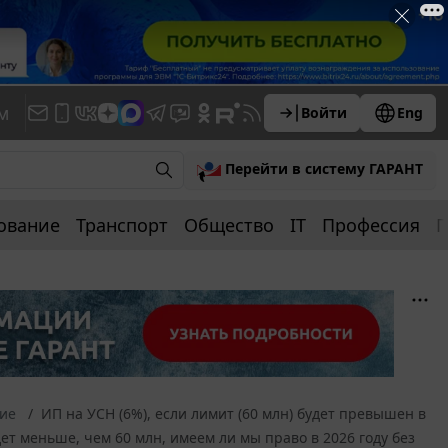
м
Войти
Eng
Перейти в систему ГАРАНТ
ование
Транспорт
Общество
IT
Профессия
П
ние
ИП на УСН (6%), если лимит (60 млн) будет превышен в
удет меньше, чем 60 млн, имеем ли мы право в 2026 году без