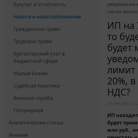
Бухучет и отчетность
уведомления в
случае можно
Налоги и налогообложение
ИП на 
Гражданское право
то буд
Трудовое право
будет 
Бухгалтерский учет в
уведом
бюджетной сфере
лимит 
Малый бизнес
20%, в
Судебная практика
НДС?
Военная служба
24 декабря 20
Популярное
ИП находитс
будет приме
Аналитические статьи
млн руб., 
Мнения
перестать 