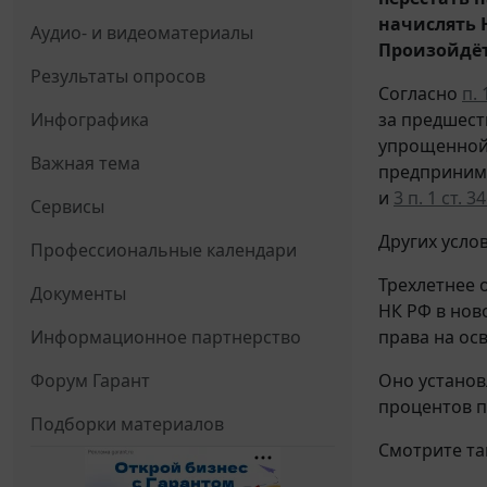
начислять 
Аудио- и видеоматериалы
Произойдёт
Результаты опросов
Согласно
п. 
за предшест
Инфографика
упрощенной 
Важная тема
предпринима
и
3 п. 1 ст. 3
Сервисы
Других усло
Профессиональные календари
Трехлетнее 
Документы
НК РФ в нов
права на ос
Информационное партнерство
Оно установ
Форум Гарант
процентов п
Подборки материалов
Смотрите т