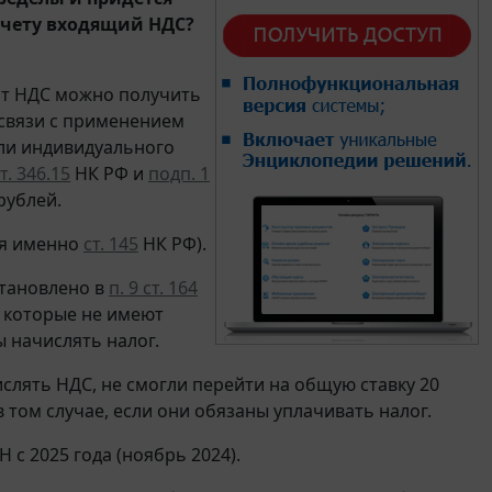
ычету входящий НДС?
от НДС можно получить
 связи с применением
ли индивидуального
т. 346.15
НК РФ и
подп. 1
рублей.
ся именно
ст. 145
НК РФ).
становлено в
п. 9 ст. 164
, которые не имеют
 начислять налог.
лять НДС, не смогли перейти на общую ставку 20
 том случае, если они обязаны уплачивать налог.
Н с 2025 года (ноябрь 2024).