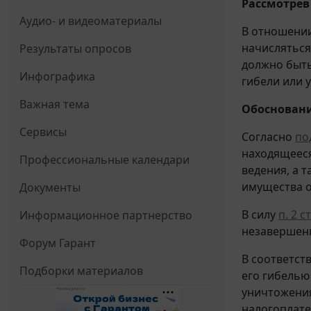
Рассмотрев
Аудио- и видеоматериалы
В отношении
начисляться 
Результаты опросов
должно быть
Инфографика
гибели или 
Важная тема
Обосновани
Сервисы
Согласно
под
находящееся
Профессиональные календари
ведения, а 
имущества о
Документы
В силу
п. 2 с
Информационное партнерство
незавершенн
Форум Гарант
В соответст
Подборки материалов
его гибелью
уничтожения
налогоплате