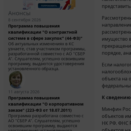
представить
Анонсы
Рассмотрени
8 сентября 2026
направление
Программа повышения
рассмотрени
квалификации "О контрактной
системе в сфере закупок" (44-ФЗ)"
имущество в
Об актуальных изменениях в КС
прекращения
узнаете, став участником программы,
порядке, ан
разработанной совместно с АО ''СБЕР
А". Слушателям, успешно освоившим
программу, выдаются удостоверения
Если налого
установленного образца.
налогооблож
объекта на 
федеральны
11 августа 2026
К сведению
Программа повышения
квалификации "О корпоративном
Минфин Росси
заказе" (223-ФЗ от 18.07.2011)
Программа разработана совместно с
объектов им
АО ''СБЕР А". Слушателям, успешно
НК РФ. ФНС 
освоившим программу, выдаются
объектов на
удостоверения установленного