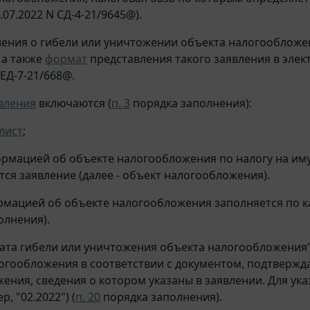
.07.2022 N СД-4-21/9645@).
ения о гибели или уничтожении объекта налогообложе
 а также
формат
представления такого заявления в эле
 ЕД-7-21/668@.
вления
включаются (
п. 3
порядка заполнения):
лист
;
рмацией об объекте налогообложения по налогу на им
тся заявление (далее - объект налогообложения).
рмацией об объекте налогообложения заполняется по к
олнения).
ата гибели или уничтожения объекта налогообложения"
огообложения в соответствии с документом, подтверж
ения, сведения о котором указаны в заявлении. Для ука
р, "02.2022") (
п. 20
порядка заполнения).