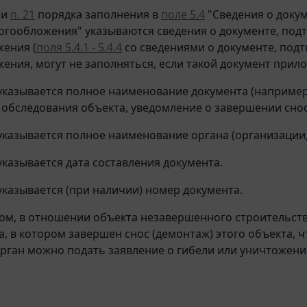
ии
п. 21
порядка заполнения в
поле 5.4
"Сведения о доку
огообложения" указываются сведения о документе, по
ения (
поля 5.4.1 - 5.4.4
со сведениями о документе, под
ения, могут не заполняться, если такой документ прило
казывается полное наименование документа (например
т обследования объекта, уведомление о завершении снос
казывается полное наименование органа (организации,
казывается дата составления документа.
казывается (при наличии) номер документа.
ом, в отношении объекта незавершенного строительств
а, в котором завершен снос (демонтаж) этого объекта,
рган можно подать заявление о гибели или уничтожен