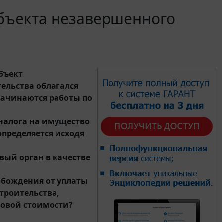
объекта незавершенного
бъект
ельства облагался
Начинаются работы по
 налога на имущество
определяется исходя
вый орган в качестве
вобождения от уплаты
троительства,
тровой стоимости?