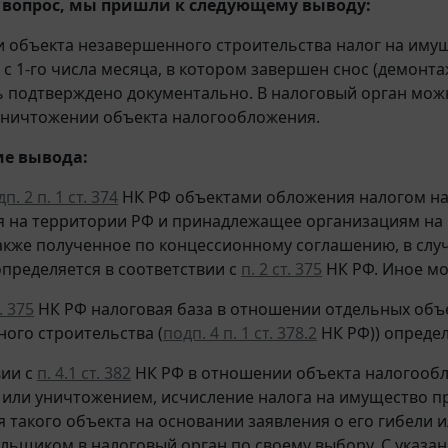
 вопрос, мы пришли к следующему выводу:
 объекта незавершенного строительства налог на иму
с 1-го числа месяца, в котором завершен снос (демонтаж
 подтверждено документально. В налоговый орган мож
уничтожении объекта налогообложения.
е вывода:
п. 2 п. 1 ст. 374
НК РФ объектами обложения налогом на
 на территории РФ и принадлежащее организациям на 
также полученное по концессионному соглашению, в случ
пределяется в соответствии с
п. 2 ст. 375
НК РФ. Иное м
т. 375
НК РФ налоговая база в отношении отдельных объ
ого строительства (
подп. 4 п. 1 ст. 378.2
НК РФ)) определ
вии с
п. 4.1 ст. 382
НК РФ в отношении объекта налогообло
 или уничтожением, исчисление налога на имущество пр
 такого объекта на основании заявления о его гибели 
льщиком в налоговый орган по своему выбору. С указ