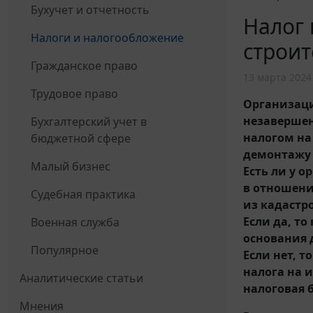
Бухучет и отчетность
Налог
Налоги и налогообложение
строит
Гражданское право
13 марта 2024
Трудовое право
Организаци
незавершен
Бухгалтерский учет в
налогом на
бюджетной сфере
демонтажу 
Малый бизнес
Есть ли у 
в отношени
Судебная практика
из кадастр
Если да, т
Военная служба
основания 
Популярное
Если нет, 
налога на 
Аналитические статьи
налоговая 
Мнения