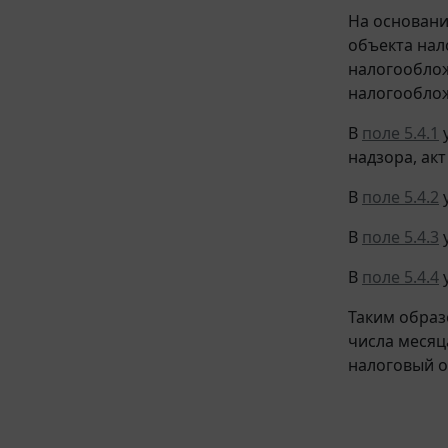
На основан
объекта нал
налогооблож
налогооблож
В
поле 5.4.1
у
надзора, ак
В
поле 5.4.2
у
В
поле 5.4.3
у
В
поле 5.4.4
у
Таким образ
числа месяц
налоговый о