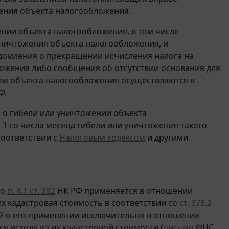
ения объекта налогообложения.
нии объекта налогообложения, в том числе
уничтожения объекта налогообложения, и
домления о прекращении исчисления налога на
ожения либо сообщения об отсутствии основания для
ием объекта налогообложения осуществляются в
Ф.
 о гибели или уничтожении объекта
1-го числа месяца гибели или уничтожения такого
соответствии с
Налоговым кодексом
и другими
то
п. 4.1 ст. 382
НК РФ применяется в отношении
х кадастровая стоимость в соответствии со
ст. 378.2
й о его применении исключительно в отношении
я исходя из их кадастровой стоимости (
письмо
ФНС