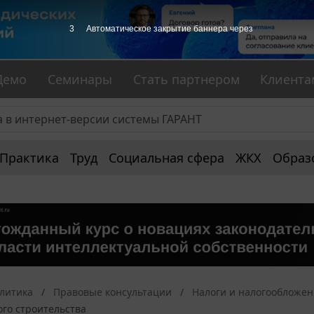
3
Автоматическое закрытие баннера через
Демо
Семинары
Стать партнером
Клиента
Практика
Труд
Социальная сфера
ЖКХ
Образ
алитика
Правовые консультации
Налоги и налогообложе
го строительства