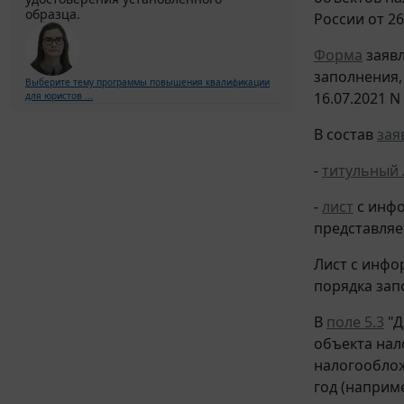
образца.
России от 26
Форма
заявл
заполнения,
Выберите тему программы повышения квалификации
16.07.2021 N
для юристов ...
В состав
зая
-
титульный 
-
лист
с инфо
представляе
Лист с инфо
порядка зап
В
поле 5.3
"Д
объекта нал
налогооблож
год (наприме