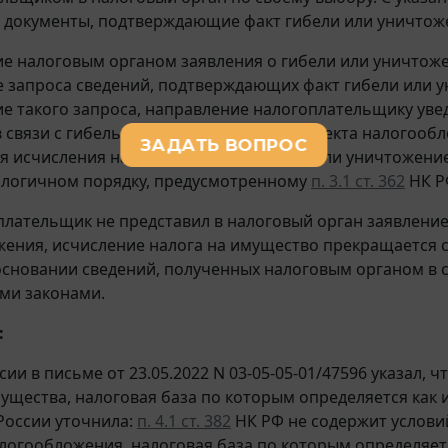
 документы, подтверждающие факт гибели или уничтож
е налоговым органом заявления о гибели или уничтоже
 запроса сведений, подтверждающих факт гибели или 
е такого запроса, направление налогоплательщику уве
 связи с гибелью или уничтожением объекта налогообл
 исчисления налога в связи с гибелью или уничтожен
алогичном порядку, предусмотренному
п. 3.1 ст. 362
НК Р
плательщик не представил в налоговый орган заявление
ения, исчисление налога на имущество прекращается с 
основании сведений, полученных налоговым органом в 
ми законами.
:
и в письме от 23.05.2022 N 03-05-05-01/47596 указал, ч
ущества, налоговая база по которым определяется как и
России уточнила:
п. 4.1 ст. 382
НК РФ не содержит услови
логообложения, налоговая база по которым определяетс