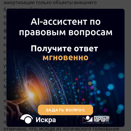
амортизации только объекты внешнего
благоустройства, сооружение которых
осуществлялось с привлечением источников
бюджетного или иного аналогичного целевого
финансирования. Соответственно, иные объекты
внешнего благоустройства, удовлетворяющие
критериям их признания в составе основных
средств, могут амортизироваться в
общеустановленном порядке в течение
установленного срока их полезного использования.
Именно такой вывод содержится в материалах
судебной практики (смотрите
постановления
ФАС
Московского округа от 05.12.2012 N Ф05-13776/12, от
31.05.2011 N
КА-А40/4466-11-2
, ФАС Поволжского
округа от 28.08.2008 N
А65-20868/07
, ФАС Северо-
Западного округа от 01.06.2009 N А56-33207/2008).
Так, например, в
постановлении
ФАС Московского
округа от 12.10.2010 N КА-А40/12233-10 было
отмечено, что, исходя из логического толкования