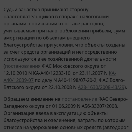
Судьи зачастую принимают сторону
налогоплательщиков в спорах с налоговыми
органами о признании в составе расходов,
учитываемых при налогообложении прибыли, сумм
амортизации по объектам внешнего
благоустройства при условии, что объекты созданы
за счет средств организаций и непосредственно
используются в ее хозяйственной деятельности
(
постановления
ФАС Московского округа от
12.10.2010 N КА-А40/12233-10, от 23.11.2007 N
КА-
А40/12039-07
по делу N А40-1198/07-20-2, ФАС Волго-
Вятского округа от 22.10.2008 N
А28-1630/2008-43/29
).
Обращаем внимание на
постановление
ФАС Северо-
Западного округа от 01.06.2009 N А56-33207/2008.
Организация ввела в эксплуатацию объекты
благоустройства и озеленения, затраты по которым
отнесла на удорожание основных средств (автодорог