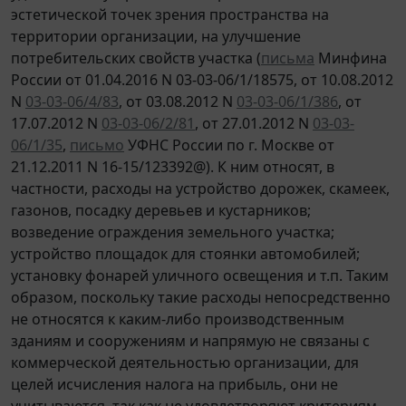
эстетической точек зрения пространства на
территории организации, на улучшение
потребительских свойств участка (
письма
Минфина
России от 01.04.2016 N 03-03-06/1/18575, от 10.08.2012
N
03-03-06/4/83
, от 03.08.2012 N
03-03-06/1/386
, от
17.07.2012 N
03-03-06/2/81
, от 27.01.2012 N
03-03-
06/1/35
,
письмо
УФНС России по г. Москве от
21.12.2011 N 16-15/123392@). К ним относят, в
частности, расходы на устройство дорожек, скамеек,
газонов, посадку деревьев и кустарников;
возведение ограждения земельного участка;
устройство площадок для стоянки автомобилей;
установку фонарей уличного освещения и т.п. Таким
образом, поскольку такие расходы непосредственно
не относятся к каким-либо производственным
зданиям и сооружениям и напрямую не связаны с
коммерческой деятельностью организации, для
целей исчисления налога на прибыль, они не
учитываются, так как не удовлетворяют критериям