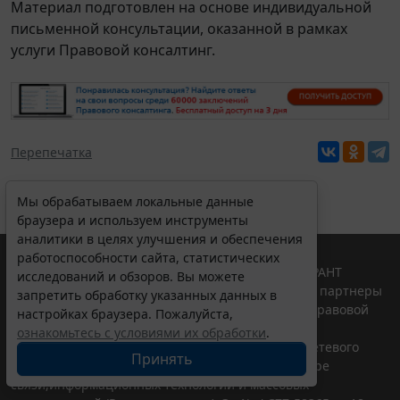
Материал подготовлен на основе индивидуальной
письменной консультации, оказанной в рамках
услуги Правовой консалтинг.
Перепечатка
Мы обрабатываем локальные данные
браузера и используем инструменты
аналитики в целях улучшения и обеспечения
работоспособности сайта, статистических
© ООО "НПП "ГАРАНТ-СЕРВИС", 2026. Система ГАРАНТ
исследований и обзоров. Вы можете
выпускается с 1990 года. Компания "Гарант" и ее партнеры
запретить обработку указанных данных в
являются участниками Российской ассоциации правовой
настройках браузера. Пожалуйста,
информации ГАРАНТ.
ознакомьтесь с условиями их обработки
.
Портал ГАРАНТ.РУ зарегистрирован в качестве сетевого
Принять
издания Федеральной службой по надзору в сфере
связи,информационных технологий и массовых