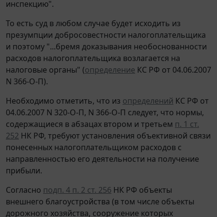
инспекцию".
То есть суд в любом случае будет исходить из
презумпции добросовестности налогоплательщика
и поэтому "...бремя доказывания необоснованности
расходов налогоплательщика возлагается на
налоговые органы" (
определение
КС РФ от 04.06.2007
N 366-О-П).
Необходимо отметить, что из
определений
КС РФ от
04.06.2007 N 320-О-П, N 366-О-П следует, что нормы,
содержащиеся в абзацах втором и третьем
п. 1 ст.
252
НК РФ, требуют установления объективной связи
понесенных налогоплательщиком расходов с
направленностью его деятельности на получение
прибыли.
Согласно
подп. 4 п. 2 ст. 256
НК РФ объекты
внешнего благоустройства (в том числе объекты
дорожного хозяйства, сооружение которых