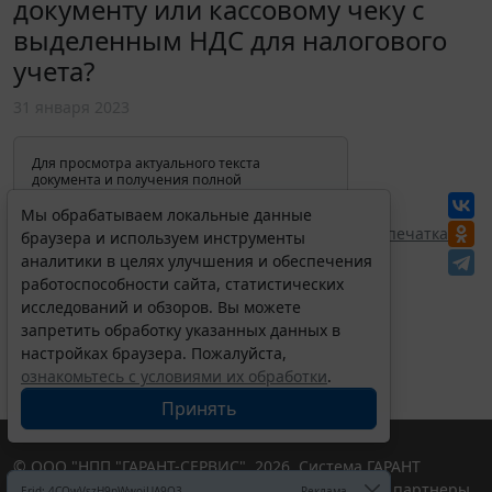
документу или кассовому чеку с
выделенным НДС для налогового
учета?
31 января 2023
Для просмотра актуального текста
документа и получения полной
информации о вступлении в силу,
изменениях и порядке применения
Мы обрабатываем локальные данные
документа, воспользуйтесь поиском в
Перепечатка
браузера и используем инструменты
Интернет-версии системы ГАРАНТ:
аналитики в целях улучшения и обеспечения
работоспособности сайта, статистических
исследований и обзоров. Вы можете
запретить обработку указанных данных в
настройках браузера. Пожалуйста,
ознакомьтесь с условиями их обработки
.
Принять
© ООО "НПП "ГАРАНТ-СЕРВИС", 2026. Система ГАРАНТ
выпускается с 1990 года. Компания "Гарант" и ее партнеры
Erid: 4CQwVszH9pWwojUA9Q3
Реклама