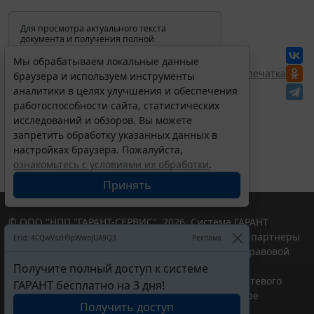
Для просмотра актуального текста
документа и получения полной
информации о вступлении в силу,
изменениях и порядке применения
Мы обрабатываем локальные данные
документа, воспользуйтесь поиском в
Перепечатка
браузера и используем инструменты
Интернет-версии системы ГАРАНТ:
аналитики в целях улучшения и обеспечения
работоспособности сайта, статистических
исследований и обзоров. Вы можете
запретить обработку указанных данных в
настройках браузера. Пожалуйста,
ознакомьтесь с условиями их обработки
.
Принять
© ООО "НПП "ГАРАНТ-СЕРВИС", 2026. Система ГАРАНТ
выпускается с 1990 года. Компания "Гарант" и ее партнеры
Erid: 4CQwVszH9pWwojUA9Q3
Реклама
являются участниками Российской ассоциации правовой
информации ГАРАНТ.
Получите полный доступ к системе
Портал ГАРАНТ.РУ зарегистрирован в качестве сетевого
ГАРАНТ бесплатно на 3 дня!
издания Федеральной службой по надзору в сфере
Получить доступ
связи,информационных технологий и массовых