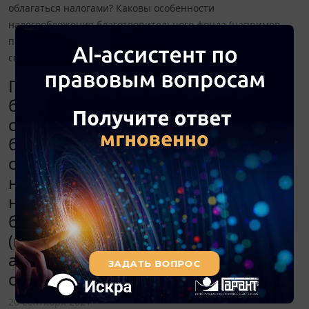
облагаться налогами? Каковы особенности
налогообложения благотворительного фонда (например,
при приобретении автомобиля на полученные от
спонсоров средства)?
Планируется создание
благотворительного фонда. В
случае поступления
благотворительных взносов от
спонсоров будут ли они облагаться
налогами? Каковы особенности
налогообложения
благотворительного фонда
(например, при приобретении
автомобиля на полученные от
спонсоров средства)?
20 сентября 2021