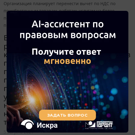
Организация планирует перенести вычет по НДС по
приобретенным товарам, работам, услугам на более
поздние налоговые периоды. Каковы налоговые
последствия принятия такого решения?
В связи с сезонной спецификой
работы возникло превышение
критерия безопасной доли вычетов
по НДС во втором квартале 2021
года. Организация планирует
перенести вычет по НДС по
приобретенным товарам, работам,
услугам на более поздние
налоговые периоды. Каковы
налоговые последствия принятия
такого решения?
5 августа 2021