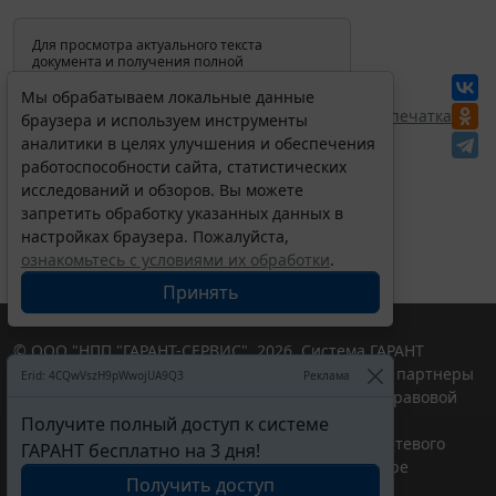
Для просмотра актуального текста
документа и получения полной
информации о вступлении в силу,
изменениях и порядке применения
Мы обрабатываем локальные данные
документа, воспользуйтесь поиском в
Перепечатка
браузера и используем инструменты
Интернет-версии системы ГАРАНТ:
аналитики в целях улучшения и обеспечения
работоспособности сайта, статистических
исследований и обзоров. Вы можете
запретить обработку указанных данных в
настройках браузера. Пожалуйста,
ознакомьтесь с условиями их обработки
.
Принять
© ООО "НПП "ГАРАНТ-СЕРВИС", 2026. Система ГАРАНТ
выпускается с 1990 года. Компания "Гарант" и ее партнеры
Erid: 4CQwVszH9pWwojUA9Q3
Реклама
являются участниками Российской ассоциации правовой
информации ГАРАНТ.
Получите полный доступ к системе
Портал ГАРАНТ.РУ зарегистрирован в качестве сетевого
ГАРАНТ бесплатно на 3 дня!
издания Федеральной службой по надзору в сфере
Получить доступ
связи,информационных технологий и массовых