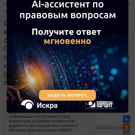
персонифицированный учет. Каков налоговый учет данной
ситуации (налог на прибыль, НДФЛ и страховые взносы)?.
Организация планирует
компенсировать часть (30%)
стоимости питания работников.
При этом будет организован
персонифицированный учет. Каков
налоговый учет данной ситуации
(налог на прибыль, НДФЛ и
страховые взносы)?.
7 октября 2020
Для просмотра актуального текста
документа и получения полной
информации о вступлении в силу,
изменениях и порядке применения
документа, воспользуйтесь поиском в
Перепечатка
Интернет-версии системы ГАРАНТ: