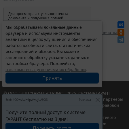
Для просмотра актуального текста
документа и получения полной
информации о вступлении в силу,
изменениях и порядке применения
Мы обрабатываем локальные данные
документа, воспользуйтесь поиском в
Перепечатка
браузера и используем инструменты
Интернет-версии системы ГАРАНТ:
аналитики в целях улучшения и обеспечения
работоспособности сайта, статистических
исследований и обзоров. Вы можете
запретить обработку указанных данных в
настройках браузера. Пожалуйста,
ознакомьтесь с условиями их обработки
.
Принять
© ООО "НПП "ГАРАНТ-СЕРВИС", 2026. Система ГАРАНТ
выпускается с 1990 года. Компания "Гарант" и ее партнеры
Erid: 4CQwVszH9pWwojUA9Q3
Реклама
являются участниками Российской ассоциации правовой
информации ГАРАНТ.
Получите полный доступ к системе
Портал ГАРАНТ.РУ зарегистрирован в качестве сетевого
ГАРАНТ бесплатно на 3 дня!
издания Федеральной службой по надзору в сфере
Получить доступ