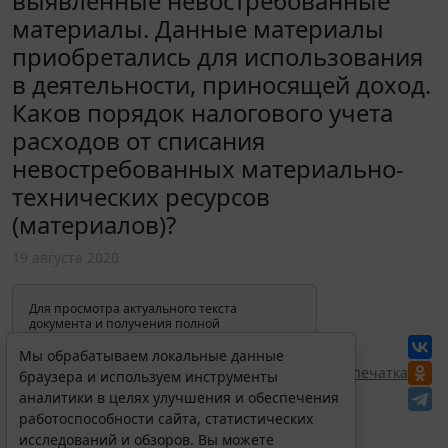
выявленные невостребованные
материалы. Данные материалы
приобретались для использования
в деятельности, приносящей доход.
Каков порядок налогового учета
расходов от списания
невостребованных материально-
технических ресурсов
(материалов)?
19 августа 2020
Для просмотра актуального текста
документа и получения полной
информации о вступлении в силу,
изменениях и порядке применения
Мы обрабатываем локальные данные
документа, воспользуйтесь поиском в
Перепечатка
браузера и используем инструменты
Интернет-версии системы ГАРАНТ:
аналитики в целях улучшения и обеспечения
работоспособности сайта, статистических
исследований и обзоров. Вы можете