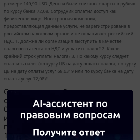
размере 149,90 USD. Деньги были списаны с карты в рублях
по курсу банка 72,08. Сотрудник оплатил доступ как
физическое лицо. Иностранная компания,
предоставляющая данные услуги, не зарегистрирована в
российском налоговом органе и не оплачивает российский
НДС. 1. Должна ли организация выступить в качестве
налогового агента по НДС и уплатить налог? 2. Каков
крайний строк уплаты налога? 3. По какому курсу следует
оплатить налог (по курсу ЦБ на дату оплаты налога, по курсу
ЦБ на дату оплаты услуг 68,6319 или по курсу банка на дату
оплаты услуг 72,08)?
С корпоративной карты,
оформленной на сотрудника
08.06.2020, были оплачены
иностранной компании услуги по
программе Zoom на год в размере
149,90 USD. Деньги были списаны с