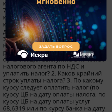
карты в рублях по курсу банка
72,08. Сотрудник оплатил доступ
как физическое лицо. Иностранная
компания, предоставляющая
данные услуги, не
зарегистрирована в российском
налоговом органе и не оплачивает
российский НДС. 1. Должна ли
организация выступить в качестве
налогового агента по НДС и
уплатить налог? 2. Каков крайний
строк уплаты налога? 3. По какому
курсу следует оплатить налог (по
курсу ЦБ на дату оплаты налога, по
курсу ЦБ на дату оплаты услуг
68,6319 или по курсу банка на дату