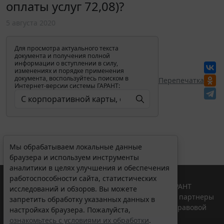
оплаты услуг 72,08)?
5 августа 2020
Для просмотра актуального текста
документа и получения полной
информации о вступлении в силу,
изменениях и порядке применения
документа, воспользуйтесь поиском в
Перепечатка
Интернет-версии системы ГАРАНТ:
Мы обрабатываем локальные данные
браузера и используем инструменты
аналитики в целях улучшения и обеспечения
работоспособности сайта, статистических
© ООО "НПП "ГАРАНТ-СЕРВИС", 2026. Система ГАРАНТ
исследований и обзоров. Вы можете
выпускается с 1990 года. Компания "Гарант" и ее партнеры
запретить обработку указанных данных в
являются участниками Российской ассоциации правовой
настройках браузера. Пожалуйста,
информации ГАРАНТ.
ознакомьтесь с условиями их обработки
.