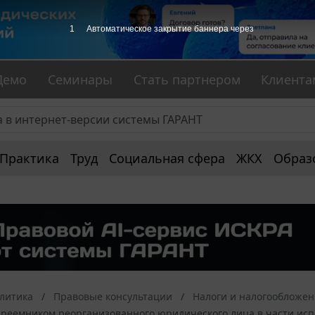
1
Автоматическое закрытие баннера через
Демо
Семинары
Стать партнером
Клиента
Практика
Труд
Социальная сфера
ЖКХ
Образ
алитика
Правовые консультации
Налоги и налогообложе
преемником реорганизованного юридического лица в части исп