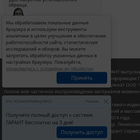
образца.
Мы обрабатываем локальные данные
браузера и используем инструменты
Выберите тему программы повышения квалификации
для юристов ...
аналитики в целях улучшения и обеспечения
работоспособности сайта, статистических
исследований и обзоров. Вы можете
запретить обработку указанных данных в
настройках браузера. Пожалуйста,
ознакомьтесь с условиями их обработки
.
© ООО "НПП "ГАРАНТ-СЕРВИС", 2026. Система ГАРАНТ выпускае
Принять
участниками Российской ассоциации правовой информации Г
Все права на материалы сайта ГАРАНТ.РУ принадлежат ООО "
Полное или частичное воспроизведение материалов возможн
Правила использования портала.
Erid: 4CQwVszH9pWwojUA9Q3
Реклама
Портал ГАРАНТ.РУ зарегистрирован в качестве сетевого изда
надзору в сфере связи,информационных технологий и массо
Получите полный доступ к системе
(Роскомнадзором), Эл № ФС77-58365 от 18 июня 2014 года.
ГАРАНТ бесплатно на 3 дня!
ООО "НПП "ГАРАНТ-СЕРВИС", 119234, г. Москва, тер. Ленинские 
Разработчик ЭПС Система ГАРАНТ – ООО "НПП "
Гарант-Сервис
Получить доступ