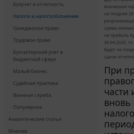
Бухучет и отчетность
возникшее юр
не позднее 28
Налоги и налогообложение
реорганизация
Гражданское право
суммы ежемеся
на прибыль б
Трудовое право
28.04.2020, т
будет не позд
Бухгалтерский учет в
сдачи отчетно
бюджетной сфере
При пр
Малый бизнес
право
Судебная практика
части 
Военная служба
вновь 
Популярное
налого
Аналитические статьи
период
Мнения