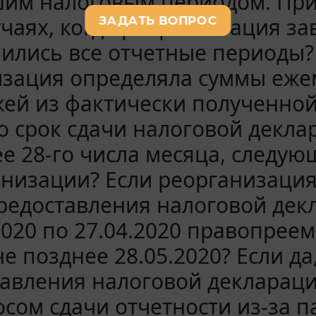
им налоговым периодом. Прим
учаях, когда реорганизация за
ились все отчетные периоды?
изация определяла суммы еже
ей из фактически полученной
то срок сдачи налоговой декл
е 28-го числа месяца, следу
низации? Если реорганизация 
редоставления налоговой дек
2020 по 27.04.2020 правопре
не позднее 28.05.2020? Если да
авления налоговой декларации
сом сдачи отчетности из-за 