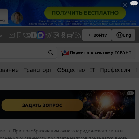
м
Войти
Eng
Перейти в систему ГАРАНТ
ование
Транспорт
Общество
IT
Профессия
П
ние
При преобразовании одного юридического лица в
олнения обязанности по уплате налогов признается вновь