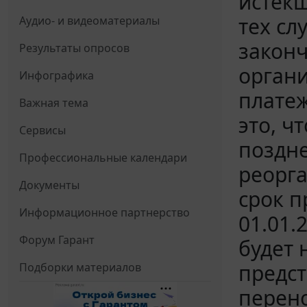
истекш
тех сл
Аудио- и видеоматериалы
законч
Результаты опросов
орган
Инфографика
платеж
Важная тема
это, ч
Сервисы
поздне
Профессиональные календари
реорга
Документы
срок п
Информационное партнерство
01.01.
Форум Гарант
будет 
предст
Подборки материалов
перено