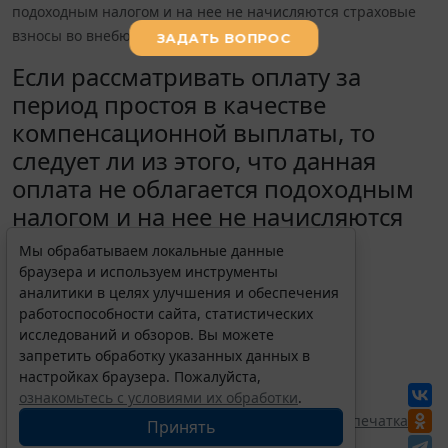
подоходным налогом и на нее не начисляются страховые
взносы во внебюджетные фонды?
Если рассматривать оплату за
период простоя в качестве
компенсационной выплаты, то
следует ли из этого, что данная
оплата не облагается подоходным
налогом и на нее не начисляются
страховые взносы во
Мы обрабатываем локальные данные
внебюджетные фонды?
браузера и используем инструменты
аналитики в целях улучшения и обеспечения
15 мая 2020
работоспособности сайта, статистических
исследований и обзоров. Вы можете
запретить обработку указанных данных в
Для просмотра актуального текста
документа и получения полной
настройках браузера. Пожалуйста,
информации о вступлении в силу,
ознакомьтесь с условиями их обработки
.
изменениях и порядке применения
документа, воспользуйтесь поиском в
Перепечатка
Принять
Интернет-версии системы ГАРАНТ: