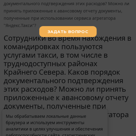
документального подтверждения этих расходов? Можно ли
принять приложенные к авансовому отчету документы,
полученные при использовании сервиса агрегатора
"Яндекс.Такси"?
Сотрудники во время нахождения в
командировках пользуются
услугами такси, в том числе в
труднодоступных районах
Крайнего Севера. Каков порядок
документального подтверждения
этих расходов? Можно ли принять
приложенные к авансовому отчету
документы, полученные при
использовании сервиса агрегатора
Мы обрабатываем локальные данные
"Яндекс.Такси"?
браузера и используем инструменты
аналитики в целях улучшения и обеспечения
16 сентября 2019
работоспособности сайта, статистических