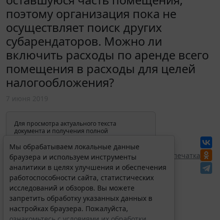
поэтому организация пока не
осуществляет поиск других
субарендаторов. Можно ли
включить расходы по аренде всего
помещения в расходы для целей
налогообложения?
7 июня 2019
Для просмотра актуального текста
документа и получения полной
информации о вступлении в силу,
изменениях и порядке применения
Мы обрабатываем локальные данные
документа, воспользуйтесь поиском в
Перепечатка
браузера и используем инструменты
Интернет-версии системы ГАРАНТ:
аналитики в целях улучшения и обеспечения
работоспособности сайта, статистических
исследований и обзоров. Вы можете
запретить обработку указанных данных в
настройках браузера. Пожалуйста,
ознакомьтесь с условиями их обработки
.