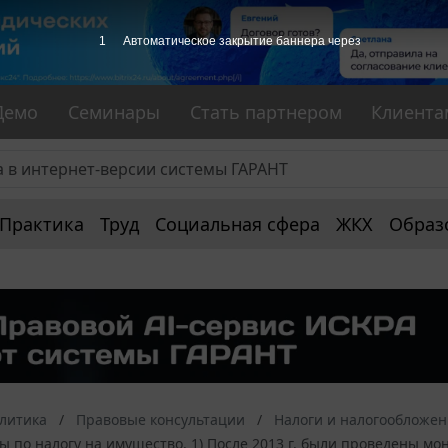
1
Автоматическое закрытие баннера через
Демо
Семинары
Стать партнером
Клиента
Практика
Труд
Социальная сфера
ЖКХ
Образ
алитика
Правовые консультации
Налоги и налогообложе
ы по налогу на имущество. 1) После 2013 г. были проведены 