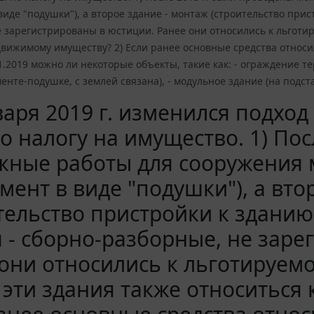
виде "подушки"), а второе здание - монтаж (строительство прист
 зарегистрированы в юстиции. Ранее они относились к льготиру
движимому имуществу? 2) Если ранее основные средства относ
.01.2019 можно ли некоторые объекты, такие как: - ограждение 
енте-подушке, с землей связана), - модульное здание (на подста
варя 2019 г. изменился подхо
о налогу на имущество. 1) По
жные работы для сооружения 
мент в виде "подушки"), а вто
тельство пристройки к зданию 
 - сборно-разборные, не заре
они относились к льготируемо
. эти здания также относиться