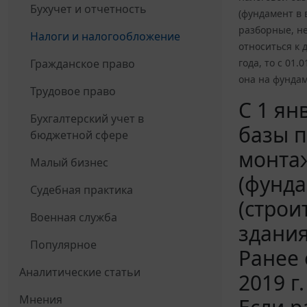
Бухучет и отчетность
(фундамент в 
разборные, не
Налоги и налогообложение
относиться к 
Гражданское право
года, то с 01
она на фундам
Трудовое право
С 1 ян
Бухгалтерский учет в
базы п
бюджетной сфере
монта
Малый бизнес
(фунда
Судебная практика
(строи
Военная служба
здания
Популярное
Ранее 
Аналитические статьи
2019 г
Мнения