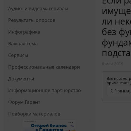
Если р
имущес
Аудио- и видеоматериалы
ли нек
Результаты опросов
без фу
Инфографика
фундам
Важная тема
подста
Сервисы
6 мая 2019
Профессиональные календари
Документы
Для просмотр
применения д
Информационное партнерство
Форум Гарант
Подборки материалов