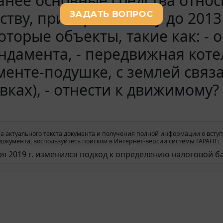
анее основные средства отно
тву, приобретенному до 2013 г
оторые объекты, такие как: -
ндамента, - передвижная коте
енте-подушке, с землей связан
вках), - отнести к движимому?
а актуального текста документа и получения полной информации о вступ
окумента, воспользуйтесь поиском в Интернет-версии системы ГАРАНТ: