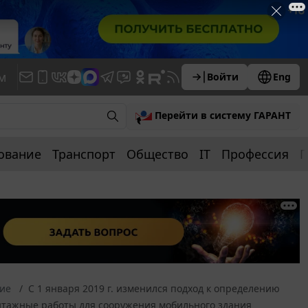
м
Войти
Eng
Перейти в систему ГАРАНТ
ование
Транспорт
Общество
IT
Профессия
П
ние
С 1 января 2019 г. изменился подход к определению
монтажные работы для сооружения мобильного здания