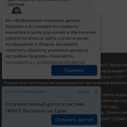
образца.
Мы обрабатываем локальные данные
Выберите тему программы повышения квалификации
браузера и используем инструменты
для юристов ...
аналитики в целях улучшения и обеспечения
работоспособности сайта, статистических
исследований и обзоров. Вы можете
запретить обработку указанных данных в
настройках браузера. Пожалуйста,
ознакомьтесь с условиями их обработки
.
© ООО "НПП "ГАРАНТ-СЕРВИС", 2026. Система ГАРАНТ выпускае
Принять
участниками Российской ассоциации правовой информации Г
Все права на материалы сайта ГАРАНТ.РУ принадлежат ООО "
Полное или частичное воспроизведение материалов возможн
Правила использования портала.
Erid: 4CQwVszH9pWwojUA9Q3
Реклама
Портал ГАРАНТ.РУ зарегистрирован в качестве сетевого изда
надзору в сфере связи,информационных технологий и массо
Получите полный доступ к системе
(Роскомнадзором), Эл № ФС77-58365 от 18 июня 2014 года.
ГАРАНТ бесплатно на 3 дня!
ООО "НПП "ГАРАНТ-СЕРВИС", 119234, г. Москва, тер. Ленинские 
Разработчик ЭПС Система ГАРАНТ – ООО "НПП "
Гарант-Сервис
Получить доступ