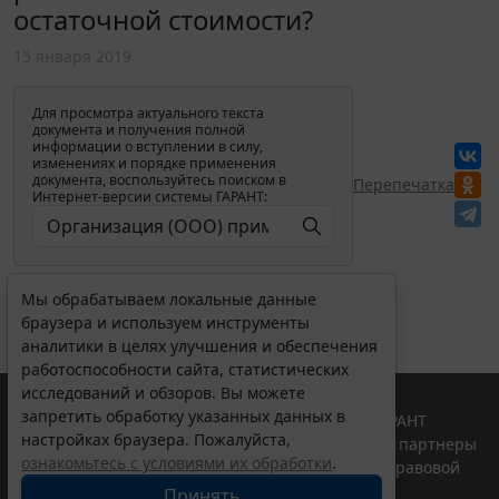
остаточной стоимости?
15 января 2019
Для просмотра актуального текста
документа и получения полной
информации о вступлении в силу,
изменениях и порядке применения
документа, воспользуйтесь поиском в
Перепечатка
Интернет-версии системы ГАРАНТ:
Мы обрабатываем локальные данные
браузера и используем инструменты
аналитики в целях улучшения и обеспечения
работоспособности сайта, статистических
исследований и обзоров. Вы можете
запретить обработку указанных данных в
© ООО "НПП "ГАРАНТ-СЕРВИС", 2026. Система ГАРАНТ
настройках браузера. Пожалуйста,
выпускается с 1990 года. Компания "Гарант" и ее партнеры
ознакомьтесь с условиями их обработки
.
являются участниками Российской ассоциации правовой
информации ГАРАНТ.
Принять