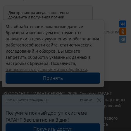
Для просмотра актуального текста
документа и получения полной
информации о вступлении в силу,
изменениях и порядке применения
Мы обрабатываем локальные данные
документа, воспользуйтесь поиском в
Перепечатка
браузера и используем инструменты
Интернет-версии системы ГАРАНТ:
аналитики в целях улучшения и обеспечения
работоспособности сайта, статистических
исследований и обзоров. Вы можете
запретить обработку указанных данных в
настройках браузера. Пожалуйста,
ознакомьтесь с условиями их обработки
.
Принять
© ООО "НПП "ГАРАНТ-СЕРВИС", 2026. Система ГАРАНТ
выпускается с 1990 года. Компания "Гарант" и ее партнеры
Erid: 4CQwVszH9pWwojUA9Q3
Реклама
являются участниками Российской ассоциации правовой
информации ГАРАНТ.
Получите полный доступ к системе
Портал ГАРАНТ.РУ зарегистрирован в качестве сетевого
ГАРАНТ бесплатно на 3 дня!
издания Федеральной службой по надзору в сфере
Получить доступ
связи,информационных технологий и массовых