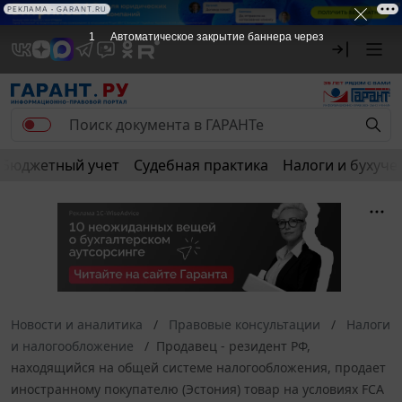
РЕКЛАМА
РЕКЛАМА • GARANT.RU
1
Автоматическое закрытие баннера через
Бюджетный учет
Судебная практика
Налоги и бухуче
Новости и аналитика
Правовые консультации
Налоги
и налогообложение
Продавец - резидент РФ,
находящийся на общей системе налогообложения, продает
иностранному покупателю (Эстония) товар на условиях FCA