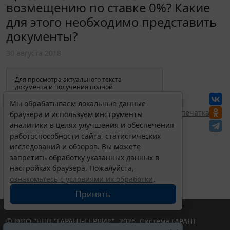
возмещению по ставке 0%? Какие
для этого необходимо представить
документы?
30 августа 2018
Для просмотра актуального текста
документа и получения полной
информации о вступлении в силу,
изменениях и порядке применения
Мы обрабатываем локальные данные
документа, воспользуйтесь поиском в
Перепечатка
браузера и используем инструменты
Интернет-версии системы ГАРАНТ:
аналитики в целях улучшения и обеспечения
работоспособности сайта, статистических
исследований и обзоров. Вы можете
запретить обработку указанных данных в
настройках браузера. Пожалуйста,
ознакомьтесь с условиями их обработки
.
Принять
© ООО "НПП "ГАРАНТ-СЕРВИС", 2026. Система ГАРАНТ