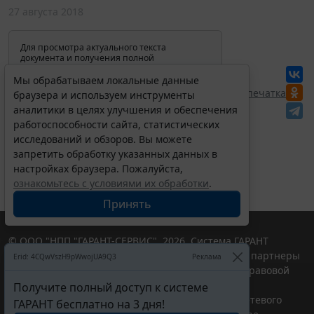
27 августа 2018
Для просмотра актуального текста
документа и получения полной
информации о вступлении в силу,
изменениях и порядке применения
Мы обрабатываем локальные данные
документа, воспользуйтесь поиском в
Перепечатка
браузера и используем инструменты
Интернет-версии системы ГАРАНТ:
аналитики в целях улучшения и обеспечения
работоспособности сайта, статистических
исследований и обзоров. Вы можете
запретить обработку указанных данных в
настройках браузера. Пожалуйста,
ознакомьтесь с условиями их обработки
.
Принять
© ООО "НПП "ГАРАНТ-СЕРВИС", 2026. Система ГАРАНТ
выпускается с 1990 года. Компания "Гарант" и ее партнеры
Erid: 4CQwVszH9pWwojUA9Q3
Реклама
являются участниками Российской ассоциации правовой
информации ГАРАНТ.
Получите полный доступ к системе
Портал ГАРАНТ.РУ зарегистрирован в качестве сетевого
ГАРАНТ бесплатно на 3 дня!