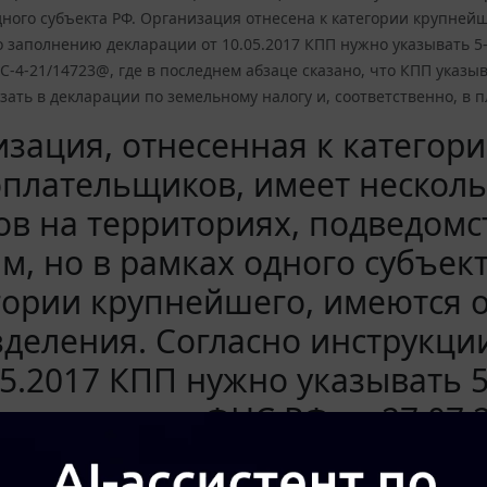
дного субъекта РФ. Организация отнесена к категории крупней
 заполнению декларации от 10.05.2017 КПП нужно указывать 5-й
БС-4-21/14723@, где в последнем абзаце сказано, что КПП указ
зать в декларации по земельному налогу и, соответственно, в 
зация, отнесенная к категор
плательщиков, имеет несколь
ов на территориях, подведом
м, но в рамках одного субъек
гории крупнейшего, имеются
деления. Согласно инструкци
05.2017 КПП нужно указывать 5-
есть письмо ФНС РФ от 27.07.2
нем абзаце сказано, что КПП 