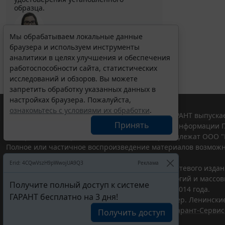
образца.
Мы обрабатываем локальные данные
браузера и используем инструменты
Выберите тему программы повышения квалификации
для юристов ...
аналитики в целях улучшения и обеспечения
работоспособности сайта, статистических
исследований и обзоров. Вы можете
запретить обработку указанных данных в
настройках браузера. Пожалуйста,
ознакомьтесь с условиями их обработки
.
© ООО "НПП "ГАРАНТ-СЕРВИС", 2026. Система ГАРАНТ выпускае
Принять
участниками Российской ассоциации правовой информации Г
Все права на материалы сайта ГАРАНТ.РУ принадлежат ООО "
Полное или частичное воспроизведение материалов возможн
Правила использования портала.
Erid: 4CQwVszH9pWwojUA9Q3
Реклама
Портал ГАРАНТ.РУ зарегистрирован в качестве сетевого изда
надзору в сфере связи,информационных технологий и массо
Получите полный доступ к системе
(Роскомнадзором), Эл № ФС77-58365 от 18 июня 2014 года.
ГАРАНТ бесплатно на 3 дня!
ООО "НПП "ГАРАНТ-СЕРВИС", 119234, г. Москва, тер. Ленинские 
Разработчик ЭПС Система ГАРАНТ – ООО "НПП "
Гарант-Сервис
Получить доступ