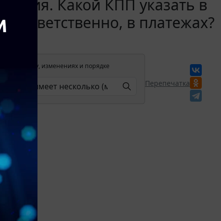
ления. Какой КПП указать в
 соответственно, в платежах?
лении в силу, изменениях и порядке
Перепечатка