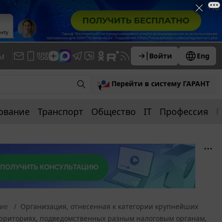
м
Войти
Eng
Перейти в систему ГАРАНТ
ование
Транспорт
Общество
IT
Профессия
П
ние
Организация, отнесенная к категории крупнейших
территориях, подведомственных разным налоговым органам,