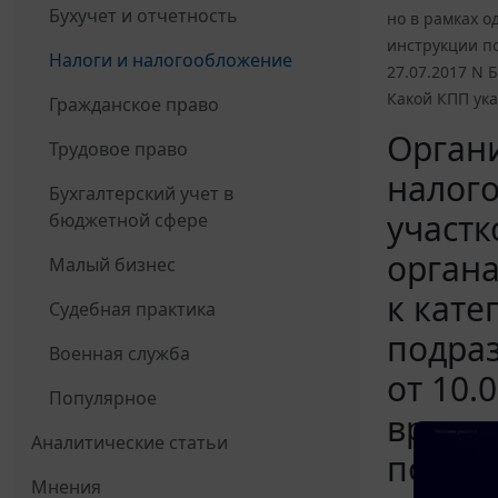
Бухучет и отчетность
но в рамках о
инструкции по
Налоги и налогообложение
27.07.2017 N 
Какой КПП ука
Гражданское право
Органи
Трудовое право
налого
Бухгалтерский учет в
участк
бюджетной сфере
органа
Малый бизнес
к кате
Судебная практика
подраз
Военная служба
от 10.
Популярное
время 
Аналитические статьи
послед
Мнения