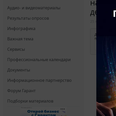
нахожд
Аудио- и видеоматериалы
деклар
Результаты опросов
25 мая 2018
Инфографика
Для просмотр
Важная тема
применения д
Сервисы
Профессиональные календари
Документы
Информационное партнерство
Форум Гарант
Подборки материалов