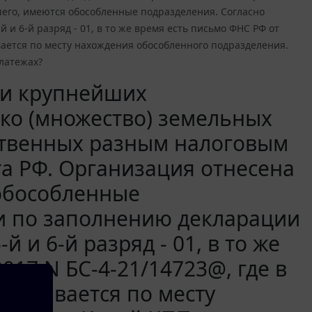
шего, имеются обособленные подразделения. Согласно
 и 6-й разряд - 01, в то же время есть письмо ФНС РФ от
ывается по месту нахождения обособленного подразделения.
платежах?
ии крупнейших
ко (множество) земельных
ственных разным налоговым
та РФ. Организация отнесена
 обособленные
и по заполнению декларации
й и 6-й разряд - 01, в то же
017 N БС-4-21/14723@, где в
указывается по месту