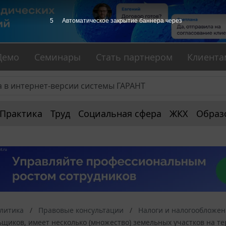
4
Автоматическое закрытие баннера через
Демо
Семинары
Стать партнером
Клиента
Практика
Труд
Социальная сфера
ЖКХ
Образ
алитика
Правовые консультации
Налоги и налогообложе
ьщиков, имеет несколько (множество) земельных участков на 