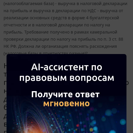
(налогооблагаемая база) - выручка в налоговой декларации
на прибыль и выручка в декларации по НДС - выручка от
реализации основных средств в форме 4 бухгалтерской
отчетности и в налоговой декларации по налогу на
прибыль. Требование получено в рамках камеральной
проверки декларации по налогу на прибыль по п. 3 ст. 88
НК РФ. Должна ли организация пояснять расхождения
(налоговые базы в отчетностях разные)?
Налоговая инспекция выставила
требование о предоставлении
пояснений: - в форме 2 (прибыль до
налогообложения) и в налоговой
декларации (налогооблагаемая
база) - выручка в налоговой
декларации на прибыль и выручка
в декларации по НДС - выручка от
реализации основных средств в