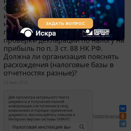
форме 4 бухгалтерской отчетности
и в налоговой декларации по
налогу на прибыль. Требование
получено в рамках камеральной
проверки декларации по налогу на
прибыль по п. 3 ст. 88 НК РФ.
Должна ли организация пояснять
расхождения (налоговые базы в
отчетностях разные)?
24 мая 2018
Для просмотра актуального текста
документа и получения полной
информации о вступлении в силу,
изменениях и порядке применения
документа, воспользуйтесь поиском в
Перепечатка
Интернет-версии системы ГАРАНТ: