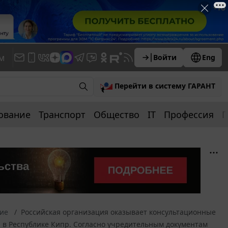
м
Войти
Eng
Перейти в систему ГАРАНТ
ование
Транспорт
Общество
IT
Профессия
П
ние
Российская организация оказывает консультационные
 в Республике Кипр. Согласно учредительным документам