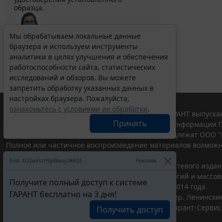
образца.
Мы обрабатываем локальные данные
браузера и используем инструменты
Выберите тему программы повышения квалификации
для юристов ...
аналитики в целях улучшения и обеспечения
работоспособности сайта, статистических
исследований и обзоров. Вы можете
запретить обработку указанных данных в
настройках браузера. Пожалуйста,
ознакомьтесь с условиями их обработки
.
© ООО "НПП "ГАРАНТ-СЕРВИС", 2026. Система ГАРАНТ выпускае
Принять
участниками Российской ассоциации правовой информации Г
Все права на материалы сайта ГАРАНТ.РУ принадлежат ООО "
Полное или частичное воспроизведение материалов возможн
Правила использования портала.
Erid: 4CQwVszH9pWwojUA9Q3
Реклама
Портал ГАРАНТ.РУ зарегистрирован в качестве сетевого изда
надзору в сфере связи,информационных технологий и массо
Получите полный доступ к системе
(Роскомнадзором), Эл № ФС77-58365 от 18 июня 2014 года.
ГАРАНТ бесплатно на 3 дня!
ООО "НПП "ГАРАНТ-СЕРВИС", 119234, г. Москва, тер. Ленинские 
Разработчик ЭПС Система ГАРАНТ – ООО "НПП "
Гарант-Сервис
Получить доступ