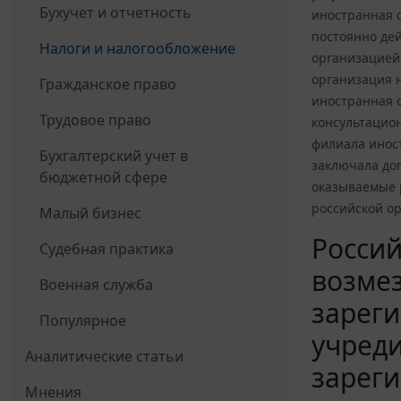
Бухучет и отчетность
иностранная 
постоянно де
Налоги и налогообложение
организацией,
организация н
Гражданское право
иностранная о
Трудовое право
консультацион
филиала иност
Бухгалтерский учет в
заключала дог
бюджетной сфере
оказываемые 
российской о
Малый бизнес
Россий
Судебная практика
возмез
Военная служба
зареги
Популярное
учред
Аналитические статьи
зареги
Мнения