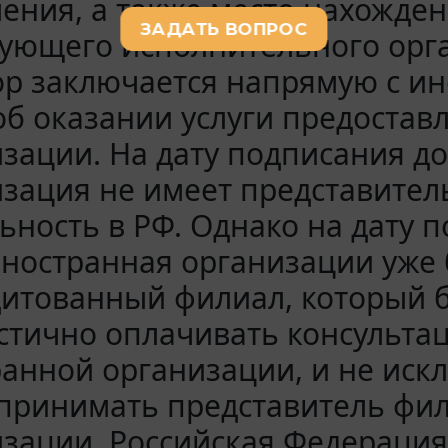
ения, а также место нахожден
ующего исполнительного орга
р заключается напрямую с ин
об оказании услуги предостав
зации. На дату подписания д
зация не имеет представитель
ьность в РФ. Однако на дату 
иностранная организации уже 
итованный филиал, который б
стично оплачивать консульта
анной организации, и не искл
 принимать представитель фи
зации. Российская Федерация 