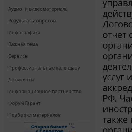
управл
Аудио- и видеоматериалы
действ
Результаты опросов
Догово
отчет 
Инфографика
органи
Важная тема
органи
Сервисы
деятел
Профессиональные календари
услуг 
Документы
аккред
Информационное партнерство
РФ. Ча
Форум Гарант
иностр
Подборки материалов
также
органи