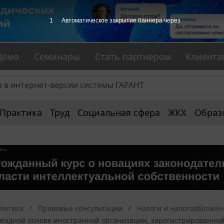
1
Автоматическое закрытие баннера через
Демо
Семинары
Стать партнером
Клиента
Практика
Труд
Социальная сфера
ЖКХ
Образ
алитика
Правовые консультации
Налоги и налогообложе
змездной основе иностранной организации, зарегистрированной