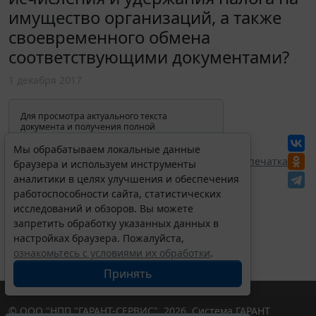
имущество организаций, а также
своевременного обмена
соответствующими документами?
1 декабря 2017
Для просмотра актуального текста
документа и получения полной
информации о вступлении в силу,
изменениях и порядке применения
Мы обрабатываем локальные данные
документа, воспользуйтесь поиском в
Перепечатка
браузера и используем инструменты
Интернет-версии системы ГАРАНТ:
аналитики в целях улучшения и обеспечения
работоспособности сайта, статистических
исследований и обзоров. Вы можете
запретить обработку указанных данных в
настройках браузера. Пожалуйста,
ознакомьтесь с условиями их обработки
.
Принять
© ООО "НПП "ГАРАНТ-СЕРВИС", 2026. Система ГАРАНТ