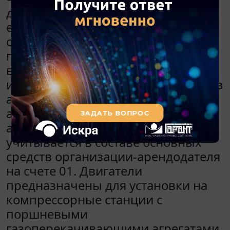
долгосрочный характер и
ежемесячная арендная плата будет
составлять 850 000 руб. Имущество
передается по договорам аренды
во временное пользование и по
истечении соответствующих сроков
аренды подлежит возврату
арендодателю. Передаваемое в
аренду движимое имущество
учитывается в составе основных
средств организации-арендодателя
на счете 01. Двигатели
предназначены для установки на
компрессорные станции с
поршневыми
газоперекачивающими агрегатами,