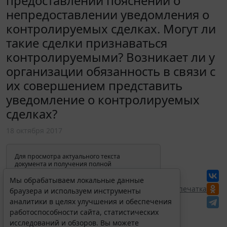
предоставлении пояснений о
непредоставлении уведомления о
контролируемых сделках. Могут ли
такие сделки признаваться
контролируемыми? Возникает ли у
организации обязанность в связи с
их совершением представить
уведомление о контролируемых
сделках?
18 октября 2017
Для просмотра актуального текста
документа и получения полной
информации о вступлении в силу,
изменениях и порядке применения
Мы обрабатываем локальные данные
документа, воспользуйтесь поиском в
Перепечатка
браузера и используем инструменты
Интернет-версии системы ГАРАНТ:
аналитики в целях улучшения и обеспечения
работоспособности сайта, статистических
исследований и обзоров. Вы можете