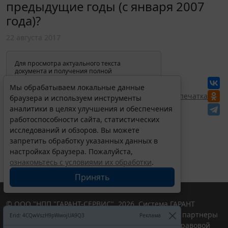
предыдущие годы (с января 2007
года)?
22 августа 2017
Для просмотра актуального текста
документа и получения полной
информации о вступлении в силу,
изменениях и порядке применения
Мы обрабатываем локальные данные
документа, воспользуйтесь поиском в
Перепечатка
браузера и используем инструменты
Интернет-версии системы ГАРАНТ:
аналитики в целях улучшения и обеспечения
работоспособности сайта, статистических
исследований и обзоров. Вы можете
запретить обработку указанных данных в
настройках браузера. Пожалуйста,
ознакомьтесь с условиями их обработки
.
Принять
© ООО "НПП "ГАРАНТ-СЕРВИС", 2026. Система ГАРАНТ
выпускается с 1990 года. Компания "Гарант" и ее партнеры
Erid: 4CQwVszH9pWwojUA9Q3
Реклама
являются участниками Российской ассоциации правовой