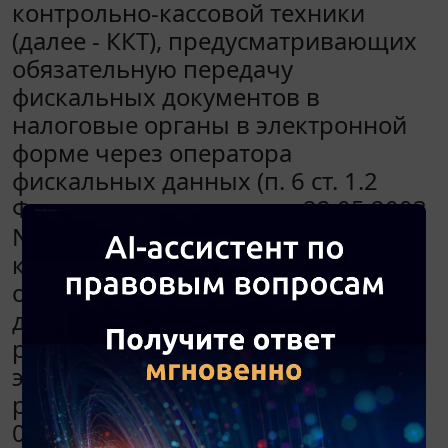
контрольно-кассовой техники
(далее - ККТ), предусматривающих
обязательную передачу
фискальных документов в
налоговые органы в электронной
форме через оператора
фискальных данных (п. 6 ст. 1.2
Федерального закона от 22.05.2003
N 54-ФЗ "О применении
контрольно-кассовой техники при
осуществлении наличных
денежных расчетов и (или)
расчетов с использованием
электронных средств платежа" в
редакции Федерального закона от
03.07.2016 N 290-ФЗ) следующие