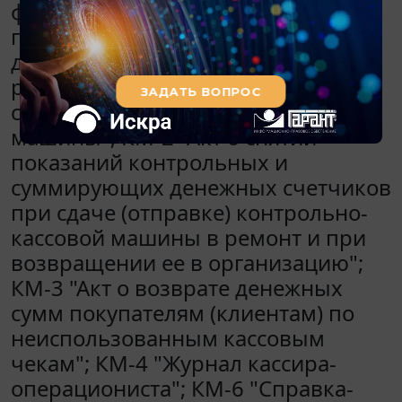
формы: КМ-1 "Акт о переводе
показаний суммирующих
денежных счетчиков на нули и
регистрации контрольных
счетчиков контрольно-кассовой
машины"; КМ-2 "Акт о снятии
показаний контрольных и
суммирующих денежных счетчиков
при сдаче (отправке) контрольно-
кассовой машины в ремонт и при
возвращении ее в организацию";
КМ-3 "Акт о возврате денежных
сумм покупателям (клиентам) по
неиспользованным кассовым
чекам"; КМ-4 "Журнал кассира-
операциониста"; КМ-6 "Справка-