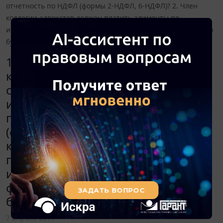
отчетность по НДФЛ (формы 2-НДФЛ, 6-НДФЛ)? 2. Член
коллегии адвокатов должен платить алименты по
исполнительному листу. Как формируется доход, с которого
будут удержаны алименты?
1. Как формируется доход членов
коллегии адвокатов в целях
обложения НДФЛ? В каком составе
и в какие налоговые инспекции
подается отчетность по НДФЛ
(формы 2-НДФЛ, 6-НДФЛ)? 2. Член
коллегии адвокатов должен
платить алименты по
исполнительному листу. Как
формируется доход, с которого
будут удержаны алименты?
7 апреля 2017