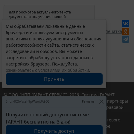
Для просмотра актуального текста
документа и получения полной
информации о вступлении в силу,
изменениях и порядке применения
Мы обрабатываем локальные данные
документа, воспользуйтесь поиском в
Перепечатка
браузера и используем инструменты
Интернет-версии системы ГАРАНТ:
аналитики в целях улучшения и обеспечения
работоспособности сайта, статистических
исследований и обзоров. Вы можете
запретить обработку указанных данных в
настройках браузера. Пожалуйста,
ознакомьтесь с условиями их обработки
.
Принять
© ООО "НПП "ГАРАНТ-СЕРВИС", 2026. Система ГАРАНТ
выпускается с 1990 года. Компания "Гарант" и ее партнеры
Erid: 4CQwVszH9pWwojUA9Q3
Реклама
являются участниками Российской ассоциации правовой
информации ГАРАНТ.
Получите полный доступ к системе
Портал ГАРАНТ.РУ зарегистрирован в качестве сетевого
ГАРАНТ бесплатно на 3 дня!
издания Федеральной службой по надзору в сфере
Получить доступ
связи,информационных технологий и массовых