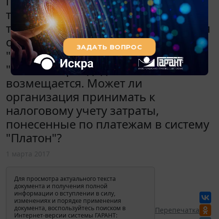
производственной деятельности. В
течение срока аренды
транспортных средств организация
оплачивала платежи по системе
"Платон". Сумма платы в систему
"Платон" арендодателем не
возмещается. Может ли
организация принимать к
налоговому учету затраты,
понесенные по платежам в систему
"Платон"?
1 марта 2017
Для просмотра актуального текста
документа и получения полной
информации о вступлении в силу,
изменениях и порядке применения
документа, воспользуйтесь поиском в
Перепечатка
Интернет-версии системы ГАРАНТ: