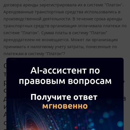
договора аренды зарегистрировала их в системе "Платон".
Арендованные транспортные средства использовались в
производственной деятельности. В течение срока аренды
транспортных средств организация оплачивала платежи по
системе "Платон". Сумма платы в систему "Платон"
арендодателем не возмещается. Может ли организация
принимать к налоговому учету затраты, понесенные по
платежам в систему "Платон"?
Организация арендовала
транспортные средства, имеющие
разрешенную максимальную массу
свыше 12 тонн, и на основании
договора аренды зарегистрировала
их в системе "Платон".
Арендованные транспортные
средства использовались в