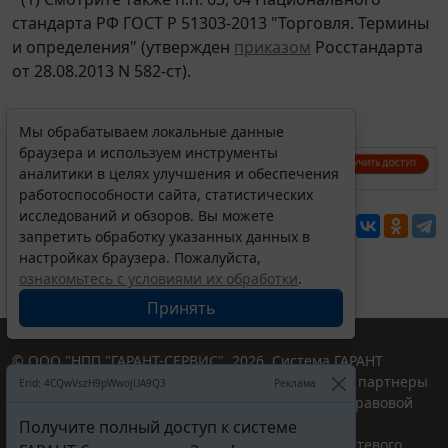
стандарта РФ ГОСТ Р 51303-2013 "Торговля. Термины
и определения" (утвержден
приказом
Росстандарта
от 28.08.2013 N 582-ст).
Мы обрабатываем локальные данные
браузера и используем инструменты
аналитики в целях улучшения и обеспечения
работоспособности сайта, статистических
исследований и обзоров. Вы можете
Перепечатка
запретить обработку указанных данных в
настройках браузера. Пожалуйста,
ознакомьтесь с условиями их обработки
.
Принять
© ООО "НПП "ГАРАНТ-СЕРВИС", 2026. Система ГАРАНТ
выпускается с 1990 года. Компания "Гарант" и ее партнеры
Erid: 4CQwVszH9pWwojUA9Q3
Реклама
являются участниками Российской ассоциации правовой
информации ГАРАНТ.
Получите полный доступ к системе
Портал ГАРАНТ.РУ зарегистрирован в качестве сетевого