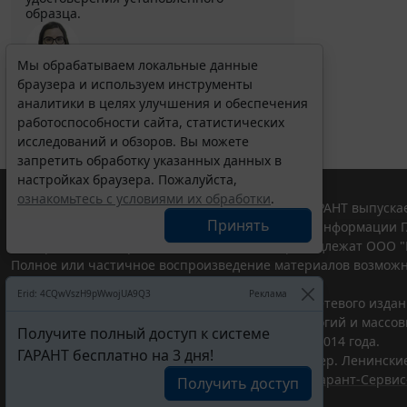
образца.
Мы обрабатываем локальные данные
Выберите тему программы повышения квалификации
браузера и используем инструменты
для юристов ...
аналитики в целях улучшения и обеспечения
работоспособности сайта, статистических
исследований и обзоров. Вы можете
запретить обработку указанных данных в
настройках браузера. Пожалуйста,
ознакомьтесь с условиями их обработки
.
© ООО "НПП "ГАРАНТ-СЕРВИС", 2026. Система ГАРАНТ выпускае
Принять
участниками Российской ассоциации правовой информации Г
Все права на материалы сайта ГАРАНТ.РУ принадлежат ООО "
Полное или частичное воспроизведение материалов возможн
Правила использования портала.
Erid: 4CQwVszH9pWwojUA9Q3
Реклама
Портал ГАРАНТ.РУ зарегистрирован в качестве сетевого изда
надзору в сфере связи,информационных технологий и массо
Получите полный доступ к системе
(Роскомнадзором), Эл № ФС77-58365 от 18 июня 2014 года.
ГАРАНТ бесплатно на 3 дня!
ООО "НПП "ГАРАНТ-СЕРВИС", 119234, г. Москва, тер. Ленинские 
Разработчик ЭПС Система ГАРАНТ – ООО "НПП "
Гарант-Сервис
Получить доступ