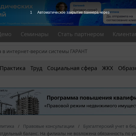
1
Автоматическое закрытие баннера через
Демо
Семинары
Стать партнером
Клиента
Практика
Труд
Социальная сфера
ЖКХ
Образ
алитика
Правовые консультации
Бухгалтерский учет в б
тдельный баланс. На филиалы не возложена обязанность по уп