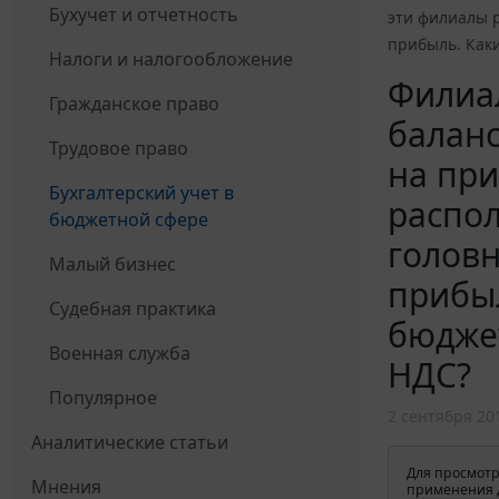
Бухучет и отчетность
эти филиалы 
прибыль. Как
Налоги и налогообложение
Филиа
Гражданское право
баланс
Трудовое право
на при
Бухгалтерский учет в
распо
бюджетной сфере
головн
Малый бизнес
прибы
Судебная практика
бюджет
Военная служба
НДС?
Популярное
2 сентября 20
Аналитические статьи
Для просмотр
Мнения
применения д