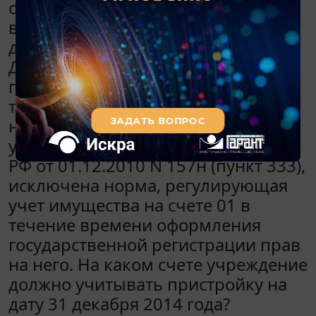
объект недвижимости в настоящее
время фактически используется в
деятельности учреждения.
Документы переданы на
государственную регистрацию, в
том числе акт приема-передачи. В
новой редакции Инструкции,
утвержденной приказом Минфина
РФ от 01.12.2010 N 157н (пункт 333),
исключена норма, регулирующая
учет имущества на счете 01 в
течение времени оформления
государственной регистрации прав
на него. На каком счете учреждение
должно учитывать пристройку на
дату 31 декабря 2014 года?