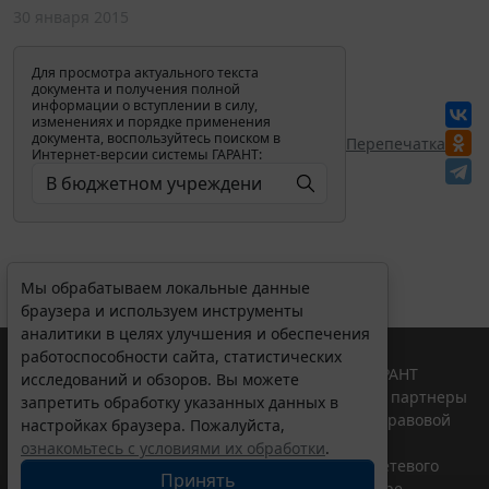
30 января 2015
Для просмотра актуального текста
документа и получения полной
информации о вступлении в силу,
изменениях и порядке применения
документа, воспользуйтесь поиском в
Перепечатка
Интернет-версии системы ГАРАНТ:
Мы обрабатываем локальные данные
браузера и используем инструменты
аналитики в целях улучшения и обеспечения
работоспособности сайта, статистических
© ООО "НПП "ГАРАНТ-СЕРВИС", 2026. Система ГАРАНТ
исследований и обзоров. Вы можете
выпускается с 1990 года. Компания "Гарант" и ее партнеры
запретить обработку указанных данных в
являются участниками Российской ассоциации правовой
настройках браузера. Пожалуйста,
информации ГАРАНТ.
ознакомьтесь с условиями их обработки
.
Портал ГАРАНТ.РУ зарегистрирован в качестве сетевого
Принять
издания Федеральной службой по надзору в сфере