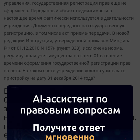
управления, государственная регистрация прав еще не
оформлена. Переданный объект недвижимости в
настоящее время фактически используется в деятельности
учреждения. Документы переданы на государственную
регистрацию, в том числе акт приема-передачи. В новой
редакции Инструкции, утвержденной приказом Минфина
РФ от 01.12.2010 N 157н (пункт 333), исключена норма,
регулирующая учет имущества на счете 01 в течение
времени оформления государственной регистрации прав
на него. На каком счете учреждение должно учитывать
пристройку на дату 31 декабря 2014 года?
В бюджетном учреждении на счете
01 учитывается пристройка к
зданию, полученная от учредителя
на праве оперативного управления,
государственная регистрация прав
еще не оформлена. Переданный