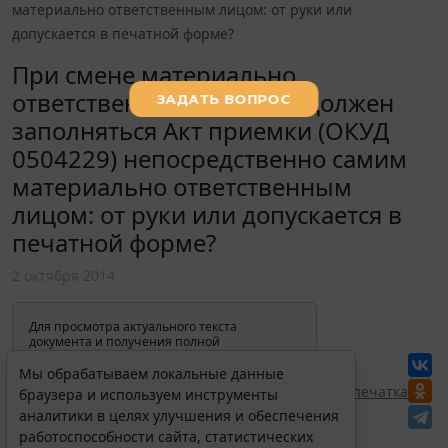
материально ответственным лицом: от руки или
допускается в печатной форме?
При смене материально
ответственного лица как должен
заполняться Акт приемки (ОКУД
0504229) непосредственно самим
материально ответственным
лицом: от руки или допускается в
печатной форме?
2 октября 2014
Для просмотра актуального текста
документа и получения полной
информации о вступлении в силу,
изменениях и порядке применения
Мы обрабатываем локальные данные
документа, воспользуйтесь поиском в
Перепечатка
браузера и используем инструменты
Интернет-версии системы ГАРАНТ:
аналитики в целях улучшения и обеспечения
работоспособности сайта, статистических