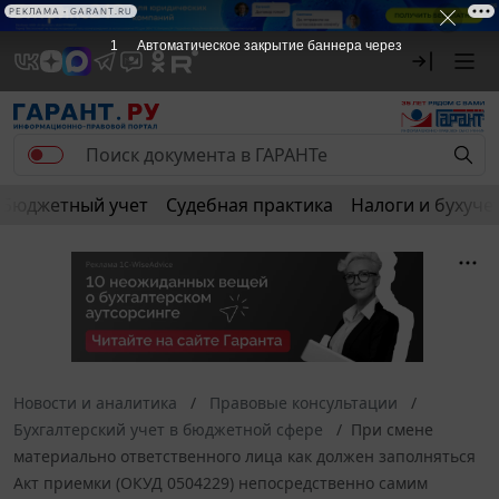
РЕКЛАМА
РЕКЛАМА • GARANT.RU
1
Автоматическое закрытие баннера через
Бюджетный учет
Судебная практика
Налоги и бухуче
Новости и аналитика
Правовые консультации
Бухгалтерский учет в бюджетной сфере
При смене
материально ответственного лица как должен заполняться
Акт приемки (ОКУД 0504229) непосредственно самим