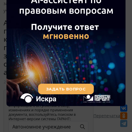
заказчику. Как отразить эту операцию в бухгалтерским
учете автономного учреждения?
Автономное учреждение
перечислило денежные средства в
качестве обеспечения исполнения
государственного контракта
заказчику. Как отразить эту
операцию в бухгалтерским учете
автономного учреждения?
25 июля 2014
Для просмотра актуального текста
документа и получения полной
информации о вступлении в силу,
изменениях и порядке применения
документа, воспользуйтесь поиском в
Перепечатка
Интернет-версии системы ГАРАНТ: