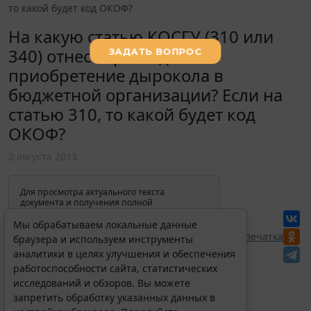
то какой будет код ОКОФ?
На какую статью КОСГУ (310 или
340) отнести расходы на
приобретение дырокола в
бюджетной организации? Если на
статью 310, то какой будет код
ОКОФ?
2 августа 2013
Для просмотра актуального текста
документа и получения полной
информации о вступлении в силу,
изменениях и порядке применения
Мы обрабатываем локальные данные
документа, воспользуйтесь поиском в
Перепечатка
браузера и используем инструменты
Интернет-версии системы ГАРАНТ:
аналитики в целях улучшения и обеспечения
работоспособности сайта, статистических
исследований и обзоров. Вы можете
запретить обработку указанных данных в