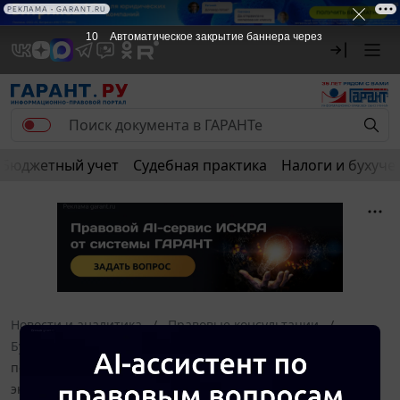
РЕКЛАМА • GARANT.RU
10
Автоматическое закрытие баннера через
Бюджетный учет
Судебная практика
Налоги и бухуче
Новости и аналитика
Правовые консультации
Бухгалтерский учет в бюджетной сфере
По какую
подстатью КОСГУ отнести расходы на техническую
экспертизу основного средства в целях списания