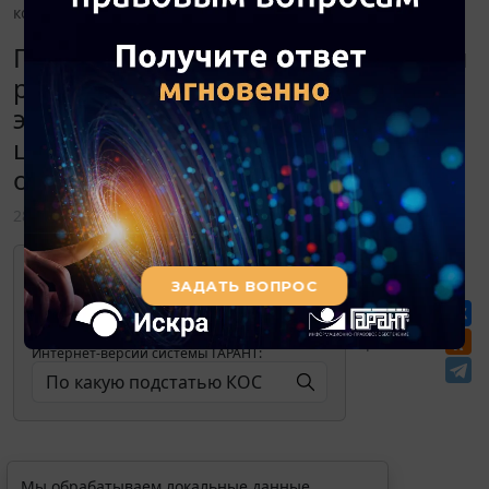
компьютерной и офисной техники?
По какую подстатью КОСГУ отнести
расходы на техническую
экспертизу основного средства в
целях списания компьютерной и
офисной техники?
28 июня 2022
Для просмотра актуального текста
документа и получения полной
информации о вступлении в силу,
изменениях и порядке применения
документа, воспользуйтесь поиском в
Перепечатка
Интернет-версии системы ГАРАНТ:
Мы обрабатываем локальные данные