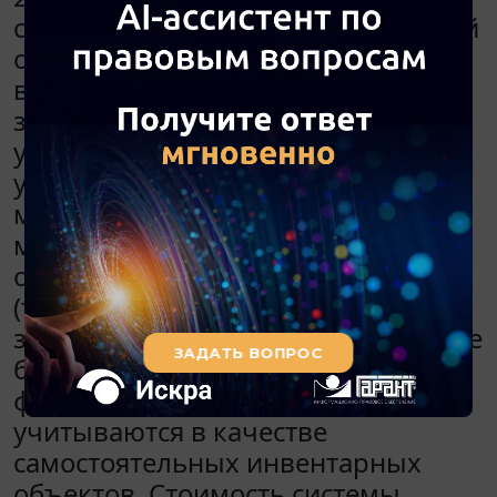
система видеонаблюдения. Данный
объект был передан безвозмездно
в казну субъекта РФ и далее
закреплен на праве оперативного
управления за бюджетным
учреждением. Объект передан в
муниципальное учреждение из
министерства без подробного
описания в инвентарной карточке
(то есть было передано только
здание). Согласно учетной политике
бюджетного учреждения единые
функционирующие системы
учитываются в качестве
самостоятельных инвентарных
объектов. Стоимость системы