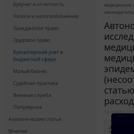
Бухучет и отчетность
медицинское 
законодатель
Налоги и налогообложение
Автон
Гражданское право
исслед
Трудовое право
медици
Бухгалтерский учет в
медици
бюджетной сфере
эпидем
Малый бизнес
(несоо
Судебная практика
стать
Военная служба
расхо
Популярное
12 ноября 201
Аналитические статьи
Для просмотр
Мнения
применения д