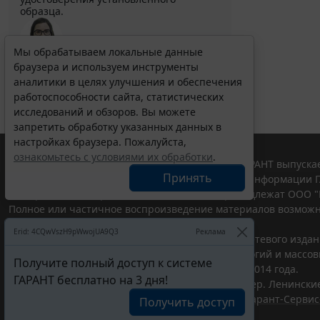
образца.
Мы обрабатываем локальные данные
браузера и используем инструменты
Выберите тему программы повышения квалификации
для юристов ...
аналитики в целях улучшения и обеспечения
работоспособности сайта, статистических
исследований и обзоров. Вы можете
запретить обработку указанных данных в
настройках браузера. Пожалуйста,
ознакомьтесь с условиями их обработки
.
© ООО "НПП "ГАРАНТ-СЕРВИС", 2026. Система ГАРАНТ выпускае
Принять
участниками Российской ассоциации правовой информации Г
Все права на материалы сайта ГАРАНТ.РУ принадлежат ООО "
Полное или частичное воспроизведение материалов возможн
Правила использования портала.
Erid: 4CQwVszH9pWwojUA9Q3
Реклама
Портал ГАРАНТ.РУ зарегистрирован в качестве сетевого изда
надзору в сфере связи,информационных технологий и массо
Получите полный доступ к системе
(Роскомнадзором), Эл № ФС77-58365 от 18 июня 2014 года.
ГАРАНТ бесплатно на 3 дня!
ООО "НПП "ГАРАНТ-СЕРВИС", 119234, г. Москва, тер. Ленинские 
Разработчик ЭПС Система ГАРАНТ – ООО "НПП "
Гарант-Сервис
Получить доступ