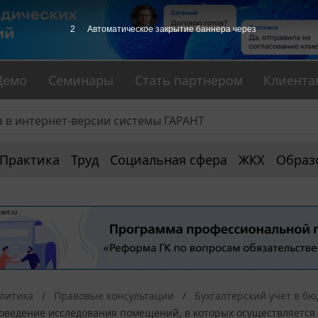
1
Автоматическое закрытие баннера через
Демо
Семинары
Стать партнером
Клиента
Практика
Труд
Социальная сфера
ЖКХ
Образ
алитика
Правовые консультации
Бухгалтерский учет в б
оведение исследования помещений, в которых осуществляется 