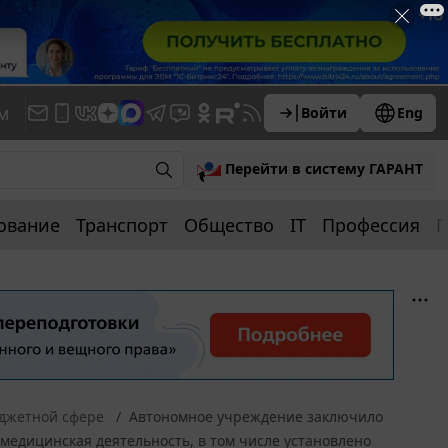
м
Войти
Eng
Перейти в систему ГАРАНТ
ование
Транспорт
Общество
IT
Профессия
П
юджетной сфере
Автономное учреждение заключило
медицинская деятельность, в том числе установлено