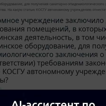
оборудование, для получения санитарно-эпидемиологического з
ства. На какую статью КОСГУ автономному учреждению отнести
омное учреждение заключило 
ования помещений, в которых
нская деятельность, в том чи
нское оборудование, для пол
иологического заключения о 
тветствии) требованиям закон
ю КОСГУ автономному учрежде
ды?
9
а актуального текста документа и получения полной информации о вступ
окумента, воспользуйтесь поиском в Интернет-версии системы ГАРАНТ: