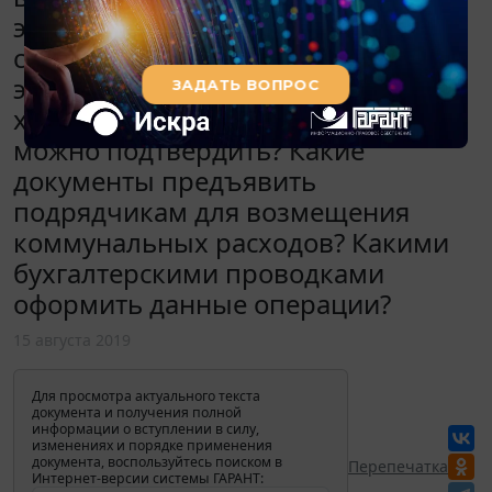
электроэнергию? Как рассчитать
суммы потраченной
электроэнергии и горячей и
холодной воды? Чем эти суммы
можно подтвердить? Какие
документы предъявить
подрядчикам для возмещения
коммунальных расходов? Какими
бухгалтерскими проводками
оформить данные операции?
15 августа 2019
Для просмотра актуального текста
документа и получения полной
информации о вступлении в силу,
изменениях и порядке применения
документа, воспользуйтесь поиском в
Перепечатка
Интернет-версии системы ГАРАНТ: