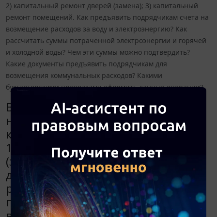
2) капитальный ремонт дверей (замена); 3) капитальный
ремонт помещений. Как предъявить подрядчикам счета на
возмещение расходов за воду и электроэнергию? Как
рассчитать суммы потраченной электроэнергии и горячей
и холодной воды? Чем эти суммы можно подтвердить?
Какие документы предъявить подрядчикам для
возмещения коммунальных расходов? Какими
бухгалтерскими проводками оформить данные операции?
В бюджетном учреждении
несколько подрядчиков проводят
капитальный ремонт помещений:
1) капитальный ремонт окон
(замена); 2) капитальный ремонт
дверей (замена); 3) капитальный
ремонт помещений. Как
предъявить подрядчикам счета на
возмещение расходов за воду и