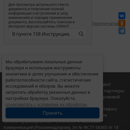
Для просмотра актуального текста
документа и получения полной
информации о вступлении в силу,
изменениях и порядке применения
документа, воспользуйтесь поиском в
Перепечатка
Интернет-версии системы ГАРАНТ:
Мы обрабатываем локальные данные
браузера и используем инструменты
аналитики в целях улучшения и обеспечения
работоспособности сайта, статистических
© ООО "НПП "ГАРАНТ-СЕРВИС", 2026. Система ГАРАНТ
исследований и обзоров. Вы можете
выпускается с 1990 года. Компания "Гарант" и ее партнеры
запретить обработку указанных данных в
являются участниками Российской ассоциации правовой
настройках браузера. Пожалуйста,
информации ГАРАНТ.
ознакомьтесь с условиями их обработки
.
Портал ГАРАНТ.РУ зарегистрирован в качестве сетевого
Принять
издания Федеральной службой по надзору в сфере
связи,информационных технологий и массовых
коммуникаций (Роскомнадзором), Эл № ФС77-58365 от 18