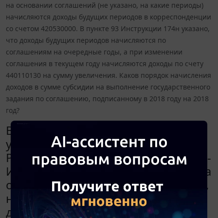
на основании соглашений (не указано, на какие периоды)
начисляются доходы будущих периодов в корреспонденции
со счетом 420530000. В пункте 93 Инструкции 174н указано,
что доходы будущих периодов начисляются по
соглашениям на очередные годы, а при изменении
соглашения в текущем году начисляются доходы по счету
440110130 на сумму увеличения. Каков порядок начисления
доходов в сумме субсидии на выполнение государственного
задания по соглашению, подписанному в 2018 году на 2018
год?
В пункте 158 Инструкции,
утвержденной приказом Минфина
России от 16.12.2010 N 174н (далее -
Инструкция N 174н), указано, что на
основании соглашений (не указано,
на какие периоды) начисляются
доходы будущих периодов в