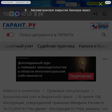
РЕКЛАМА
РЕКЛАМА • GARANT.RU
9
Автоматическое закрытие баннера через
Бюджетный учет
Судебная практика
Налоги и бухуче
Новости и аналитика
Правовые консультации
Бухгалтерский учет в бюджетной сфере
В пункте 158
Инструкции, утвержденной приказом Минфина России от
16.12.2010 N 174н (далее - Инструкция N 174н), указано, что