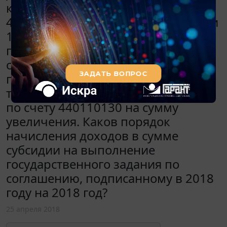
корреспонденции со счетом
420530000. В пункте 93 Инструкции
174н указано, что доходы будущих
периодов начисляются по
соглашениям на очередные годы, а
при изменении соглашения в
текущем году начисляются доходы
по счету 440110130 на сумму
увеличения. Каков порядок
начисления доходов в сумме
субсидии на выполнение
государственного задания по
соглашению, подписанному в 2018
году на 2018 год?
25 апреля 2018