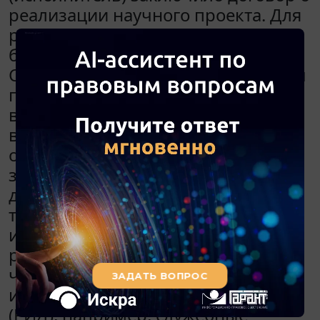
реализации научного проекта. Для
реализации проекта в учреждении
была создана лаборатория.
Сотрудники, выполняющие работы
по проекту, состоят с учреждением
в трудовых отношениях. В связи с
выполнением своих трудовых
обязанностей или конкретного
задания работодателя работники
данной лаборатории принимали
творческое участие в
исследованиях, связанных с
реализацией проекта, в результате
чего были получены результаты
интеллектуальной деятельности
(РИД), например, служебные