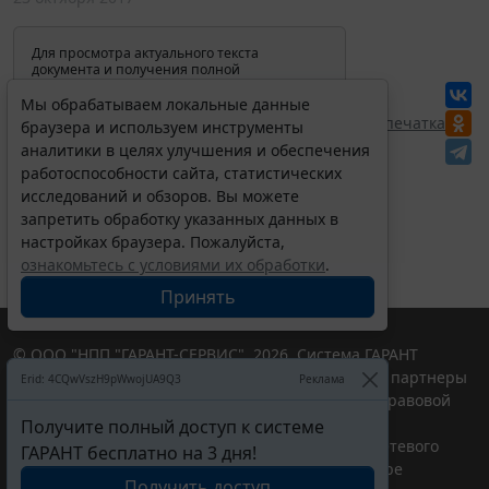
Для просмотра актуального текста
документа и получения полной
информации о вступлении в силу,
изменениях и порядке применения
Мы обрабатываем локальные данные
документа, воспользуйтесь поиском в
Перепечатка
браузера и используем инструменты
Интернет-версии системы ГАРАНТ:
аналитики в целях улучшения и обеспечения
работоспособности сайта, статистических
исследований и обзоров. Вы можете
запретить обработку указанных данных в
настройках браузера. Пожалуйста,
ознакомьтесь с условиями их обработки
.
Принять
© ООО "НПП "ГАРАНТ-СЕРВИС", 2026. Система ГАРАНТ
выпускается с 1990 года. Компания "Гарант" и ее партнеры
Erid: 4CQwVszH9pWwojUA9Q3
Реклама
являются участниками Российской ассоциации правовой
информации ГАРАНТ.
Получите полный доступ к системе
Портал ГАРАНТ.РУ зарегистрирован в качестве сетевого
ГАРАНТ бесплатно на 3 дня!
издания Федеральной службой по надзору в сфере
Получить доступ