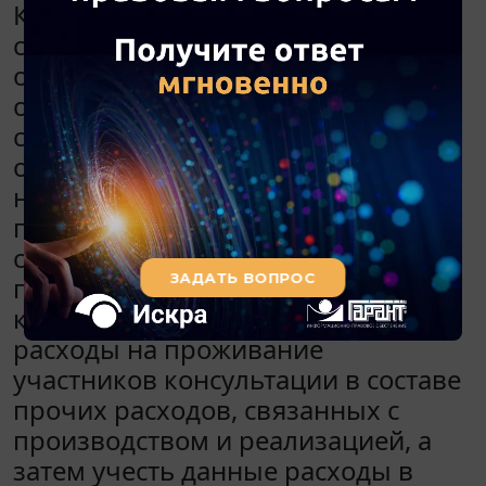
Консультантами являются
сотрудники организации. Услуги
оказываются как сотрудникам
организации, так и сотрудникам
сторонних организаций. Как
отразить в бухгалтерском и
налоговом учете затраты по
проведению данного мероприятия
с учетом расходов на питание,
проживание участников
консультаций? Можно ли принять
расходы на проживание
участников консультации в составе
прочих расходов, связанных с
производством и реализацией, а
затем учесть данные расходы в