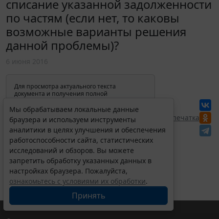
списание указанной задолженности
по частям (если нет, то каковы
возможные варианты решения
данной проблемы)?
6 июня 2016
Для просмотра актуального текста
документа и получения полной
информации о вступлении в силу,
изменениях и порядке применения
Мы обрабатываем локальные данные
документа, воспользуйтесь поиском в
Перепечатка
браузера и используем инструменты
Интернет-версии системы ГАРАНТ:
аналитики в целях улучшения и обеспечения
работоспособности сайта, статистических
исследований и обзоров. Вы можете
запретить обработку указанных данных в
настройках браузера. Пожалуйста,
ознакомьтесь с условиями их обработки
.
Принять