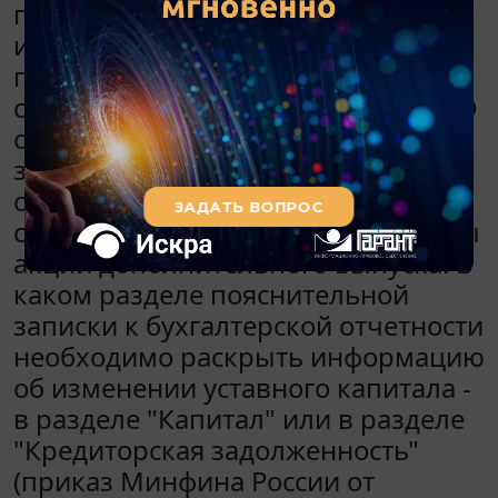
государственная регистрация
изменения уставного капитала АО
произошла в 2016 году. По
состоянию на 31.12.2015 в учете АО
отражена кредиторская
задолженность на счете 75 на
сумму полученных денежных
средств от акционера в счет оплаты
акций дополнительного выпуска. В
каком разделе пояснительной
записки к бухгалтерской отчетности
необходимо раскрыть информацию
об изменении уставного капитала -
в разделе "Капитал" или в разделе
"Кредиторская задолженность"
(приказ Минфина России от