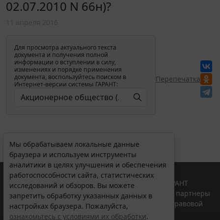
02.07.2010 N 66н)?
11 апреля 2016
Для просмотра актуального текста
документа и получения полной
информации о вступлении в силу,
изменениях и порядке применения
документа, воспользуйтесь поиском в
Перепечатка
Интернет-версии системы ГАРАНТ:
Мы обрабатываем локальные данные
браузера и используем инструменты
аналитики в целях улучшения и обеспечения
работоспособности сайта, статистических
© ООО "НПП "ГАРАНТ-СЕРВИС", 2026. Система ГАРАНТ
исследований и обзоров. Вы можете
выпускается с 1990 года. Компания "Гарант" и ее партнеры
запретить обработку указанных данных в
являются участниками Российской ассоциации правовой
настройках браузера. Пожалуйста,
информации ГАРАНТ.
ознакомьтесь с условиями их обработки
.