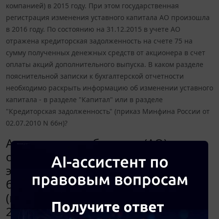
компанией) в 2015 году. При этом государственная
регистрация изменения уставного капитала АО произошла
в 2016 году. По состоянию на 31.12.2015 в учете АО
отражена кредиторская задолженность на счете 75 на
сумму полученных денежных средств от акционера в счет
оплаты акций дополнительного выпуска. В каком разделе
пояснительной записки к бухгалтерской отчетности
необходимо раскрыть информацию об изменении уставного
капитала - в разделе "Капитал" или в разделе
"Кредиторская задолженность" (приказ Минфина России от
02.07.2010 N 66н)?
Акционерное общество (АО)
осуществило дополнительную
эмиссию акций в 2015 году. Акции
были оплачены приобретателем
(материнской компанией) в
2015 году. При этом