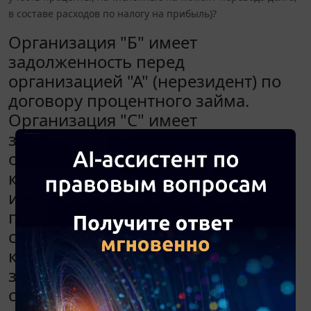
в составе расходов по налогу на прибыль)?
Организация "Б" имеет
задолженность перед
организацией "А" (нерезидент) по
договору процентного займа.
Организация "С" имеет
задолженность перед
организацией "Б" по договорам
купли-продажи недвижимого
имущества. Общая сумма долга и
процентов незначительно меньше
стоимости недвижимости. Во II
квартале 2014 года было
заключено трехстороннее
соглашение о переводе долга и