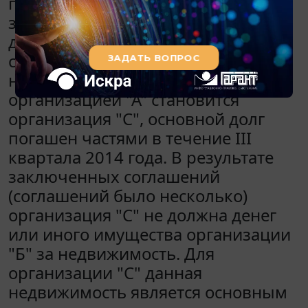
прекращении обязательств
зачетом, включая сумму основного
долга и начисленных процентов,
согласно данному соглашению
новым должником перед
организацией "А" становится
организация "С", основной долг
погашен частями в течение III
квартала 2014 года. В результате
заключенных соглашений
(соглашений было несколько)
организация "С" не должна денег
или иного имущества организации
"Б" за недвижимость. Для
организации "С" данная
недвижимость является основным