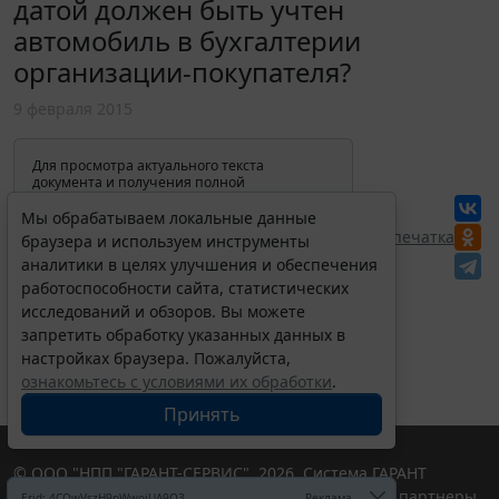
датой должен быть учтен
автомобиль в бухгалтерии
организации-покупателя?
9 февраля 2015
Для просмотра актуального текста
документа и получения полной
информации о вступлении в силу,
изменениях и порядке применения
Мы обрабатываем локальные данные
документа, воспользуйтесь поиском в
Перепечатка
браузера и используем инструменты
Интернет-версии системы ГАРАНТ:
аналитики в целях улучшения и обеспечения
работоспособности сайта, статистических
исследований и обзоров. Вы можете
запретить обработку указанных данных в
настройках браузера. Пожалуйста,
ознакомьтесь с условиями их обработки
.
Принять
© ООО "НПП "ГАРАНТ-СЕРВИС", 2026. Система ГАРАНТ
выпускается с 1990 года. Компания "Гарант" и ее партнеры
Erid: 4CQwVszH9pWwojUA9Q3
Реклама