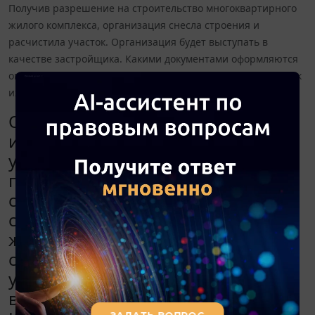
Получив разрешение на строительство многоквартирного
жилого комплекса, организация снесла строения и
расчистила участок. Организация будет выступать в
качестве застройщика. Какими документами оформляются
операции по сносу строений и расчистке территории и как
их отразить в бухгалтерском учете?
Организация (УСН, ставка 6%)
имеет в собственности земельный
участок и нежилые складские
помещения, которые отражены на
счете 01. Получив разрешение на
строительство многоквартирного
жилого комплекса, организация
снесла строения и расчистила
участок. Организация будет
выступать в качестве застройщика.