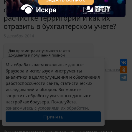
Какими документами оформляются
операции по сносу строений и
расчистке территории и как их
отразить в бухгалтерском учете?
5 декабря 2014
Для просмотра актуального текста
документа и получения полной
информации о вступлении в силу,
изменениях и порядке применения
Мы обрабатываем локальные данные
документа, воспользуйтесь поиском в
Перепечатка
браузера и используем инструменты
Интернет-версии системы ГАРАНТ:
аналитики в целях улучшения и обеспечения
работоспособности сайта, статистических
исследований и обзоров. Вы можете
запретить обработку указанных данных в
настройках браузера. Пожалуйста,
ознакомьтесь с условиями их обработки
.
Принять