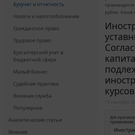
Бухучет и отчетность
производится 
рублю. Каков 
Налоги и налогообложение
Иностр
Гражданское право
уставн
Трудовое право
Соглас
Бухгалтерский учет в
капита
бюджетной сфере
подлеж
Малый бизнес
иностр
Судебная практика
курсов
Военная служба
13 сентября 2
Популярное
Для просмотр
Аналитические статьи
применения д
Мнения