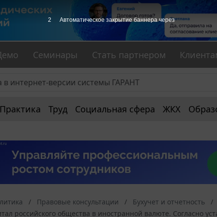
1
Автоматическое закрытие баннера через
Демо
Семинары
Стать партнером
Клиента
Практика
Труд
Социальная сфера
ЖКХ
Образ
алитика
Правовые консультации
Бухучет и отчетность
тал российского общества в иностранной валюте. Согласно ус