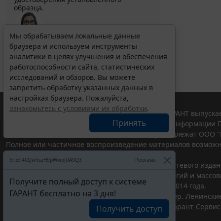
образца.
Мы обрабатываем локальные данные
браузера и используем инструменты
Выберите тему программы повышения квалификации
для юристов ...
аналитики в целях улучшения и обеспечения
работоспособности сайта, статистических
исследований и обзоров. Вы можете
запретить обработку указанных данных в
настройках браузера. Пожалуйста,
ознакомьтесь с условиями их обработки
.
© ООО "НПП "ГАРАНТ-СЕРВИС", 2026. Система ГАРАНТ выпускае
Принять
участниками Российской ассоциации правовой информации Г
Все права на материалы сайта ГАРАНТ.РУ принадлежат ООО "
Полное или частичное воспроизведение материалов возможн
Правила использования портала.
Erid: 4CQwVszH9pWwojUA9Q3
Реклама
Портал ГАРАНТ.РУ зарегистрирован в качестве сетевого изда
надзору в сфере связи,информационных технологий и массо
Получите полный доступ к системе
(Роскомнадзором), Эл № ФС77-58365 от 18 июня 2014 года.
ГАРАНТ бесплатно на 3 дня!
ООО "НПП "ГАРАНТ-СЕРВИС", 119234, г. Москва, тер. Ленинские 
Разработчик ЭПС Система ГАРАНТ – ООО "НПП "
Гарант-Сервис
Получить доступ