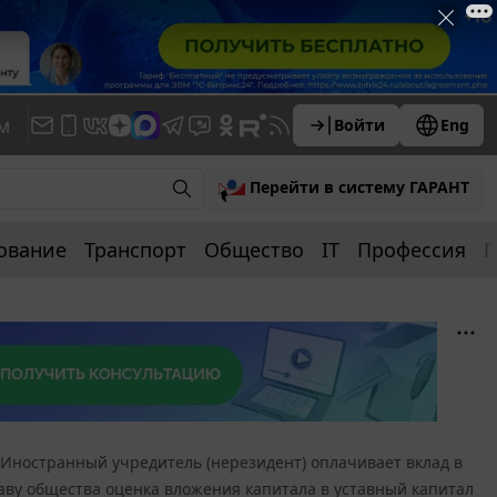
м
Войти
Eng
Перейти в систему ГАРАНТ
ование
Транспорт
Общество
IT
Профессия
П
Иностранный учредитель (нерезидент) оплачивает вклад в
таву общества оценка вложения капитала в уставный капитал