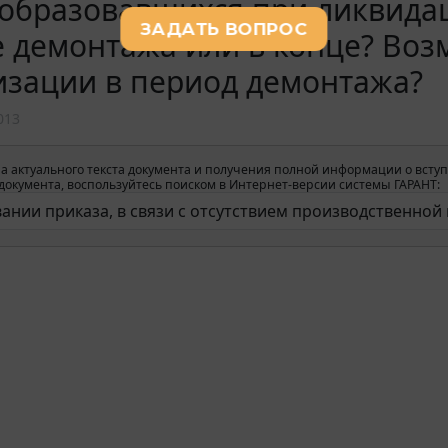
 образовавшихся при ликвидац
 демонтажа или в конце? Воз
изации в период демонтажа?
013
а актуального текста документа и получения полной информации о вступ
окумента, воспользуйтесь поиском в Интернет-версии системы ГАРАНТ: