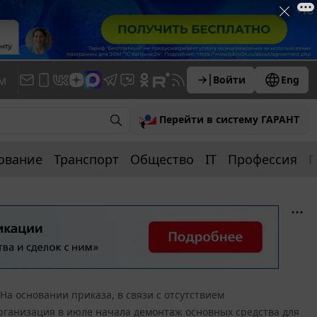
м
Войти
Eng
Перейти в систему ГАРАНТ
ование
Транспорт
Общество
IT
Профессия
П
На основании приказа, в связи с отсутствием
рганизация в июле начала демонтаж основных средства для