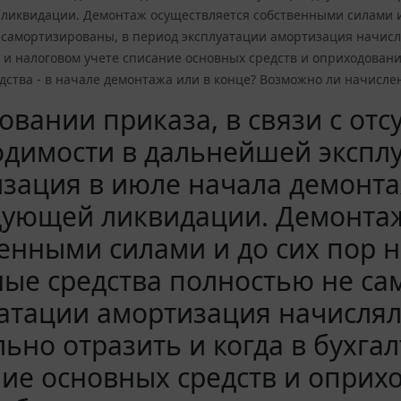
ликвидации. Демонтаж осуществляется собственными силами и 
 самортизированы, в период эксплуатации амортизация начисля
 и налоговом учете списание основных средств и оприходован
дства - в начале демонтажа или в конце? Возможно ли начисл
овании приказа, в связи с от
димости в дальнейшей эксплу
зация в июле начала демонта
дующей ликвидации. Демонтаж
енными силами и до сих пор 
ые средства полностью не са
атации амортизация начислял
ьно отразить и когда в бухга
ие основных средств и оприх