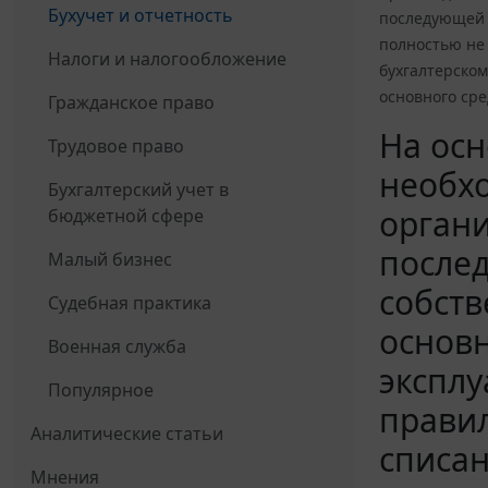
Бухучет и отчетность
последующей 
полностью не
Налоги и налогообложение
бухгалтерском
основного сре
Гражданское право
На осн
Трудовое право
необхо
Бухгалтерский учет в
органи
бюджетной сфере
после
Малый бизнес
собств
Судебная практика
основн
Военная служба
эксплу
Популярное
правил
Аналитические статьи
списан
Мнения