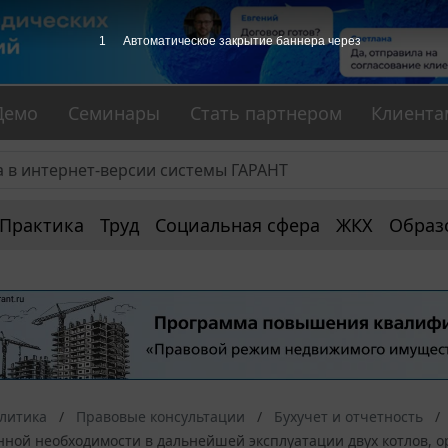
1
Автоматическое закрытие баннера через
Демо
Семинары
Стать партнером
Клиента
Практика
Труд
Социальная сфера
ЖКХ
Образ
алитика
Правовые консультации
Бухучет и отчетность
нной необходимости в дальнейшей эксплуатации двух котлов, о