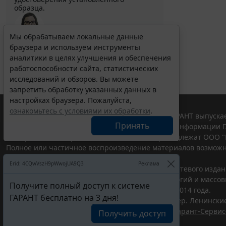
образца.
Мы обрабатываем локальные данные
браузера и используем инструменты
Выберите тему программы повышения квалификации
для юристов ...
аналитики в целях улучшения и обеспечения
работоспособности сайта, статистических
исследований и обзоров. Вы можете
запретить обработку указанных данных в
настройках браузера. Пожалуйста,
ознакомьтесь с условиями их обработки
.
© ООО "НПП "ГАРАНТ-СЕРВИС", 2026. Система ГАРАНТ выпускае
Принять
участниками Российской ассоциации правовой информации Г
Все права на материалы сайта ГАРАНТ.РУ принадлежат ООО "
Полное или частичное воспроизведение материалов возможн
Правила использования портала.
Erid: 4CQwVszH9pWwojUA9Q3
Реклама
Портал ГАРАНТ.РУ зарегистрирован в качестве сетевого изда
надзору в сфере связи,информационных технологий и массо
Получите полный доступ к системе
(Роскомнадзором), Эл № ФС77-58365 от 18 июня 2014 года.
ГАРАНТ бесплатно на 3 дня!
ООО "НПП "ГАРАНТ-СЕРВИС", 119234, г. Москва, тер. Ленинские 
Разработчик ЭПС Система ГАРАНТ – ООО "НПП "
Гарант-Сервис
Получить доступ