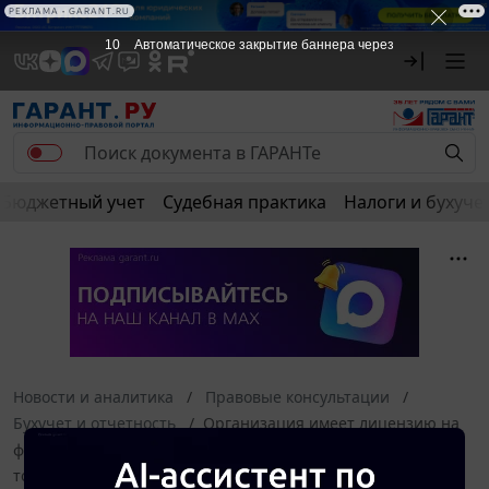
РЕКЛАМА • GARANT.RU
10
Автоматическое закрытие баннера через
Бюджетный учет
Судебная практика
Налоги и бухуче
Новости и аналитика
Правовые консультации
Бухучет и отчетность
Организация имеет лицензию на
фармацевтическую деятельность (с указанием "оптовая
торговля лекарственными средствами"). Какие документы