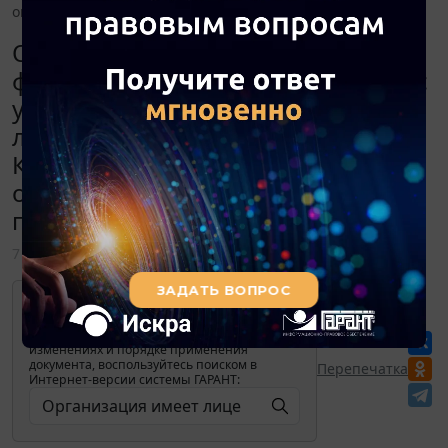
она должна оформлять при отгрузке товаров покупателям?
Организация имеет лицензию на
фармацевтическую деятельность (с
указанием "оптовая торговля
лекарственными средствами").
Какие документы она должна
оформлять при отгрузке товаров
покупателям?
7 мая 2013
Для просмотра актуального текста
документа и получения полной
информации о вступлении в силу,
изменениях и порядке применения
документа, воспользуйтесь поиском в
Перепечатка
Интернет-версии системы ГАРАНТ: